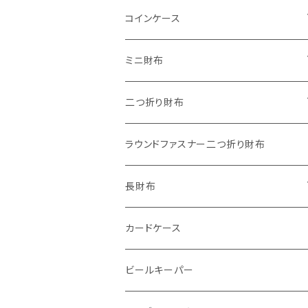
"子供の絵"キーホルダー
コインケース
"餞別"キーホルダー
ワンタッチコインケース ブライドルレザ
ミニ財布
ー
"うちの子"ペットキーホルダー
"Jack"マイクロウォレット(三つ折り式)
二つ折り財布
ワンタッチコインケース ブッテーロ
"Ripper"マイクロウォレット(三つ折り
"Basic"アートウォレット
ラウンドファスナー二つ折り財布
ワンタッチコインケース 国産革
式)
番外編Basicアートウォレット (インポート革版)
スキニーウォレット
長財布
ファスナーコインケース
ストーンウォレット
折り財布
カードケース
メタルウォレット
L字ファスナー
ビールキーパー