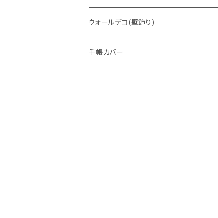
ウォレットバッグ
ウォールデコ(壁飾り)
手帳カバー