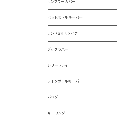
インビジブルウォレット
柔らか革財布
タンブラーカバー
イントレチャート 編み込みアートウォレッ
イントレチャート
ペットボトルキーパー
ト
ラウンドファスナー
ランドセルリメイク
"Crammy"L字フラップウォレット
写真立て
ブックカバー
"メッセージ"カリグラフィーウォレット
レザートレイ
番外編"Wave"
ワインボトルキーパー
通常盤
バッグ
トートバッグ
キーリング