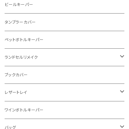
メタルウォレット
L字ファスナー
ビールキーパー
インビジブルウォレット
柔らか革財布
タンブラーカバー
イントレチャート 編み込みアートウォレット
イントレチャート
ペットボトルキーパー
"Crammy"L字フラップウォレット
ラウンドファスナー
ランドセルリメイク
"メッセージ"カリグラフィーウォレット
写真立て
ブックカバー
レザートレイ
番外編"Wave"
ワインボトルキーパー
通常盤
バッグ