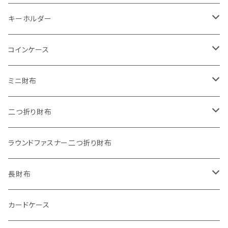
キーホルダー
"子供の絵"キーホルダー
コインケース
"餞別"キーホルダー
ワンタッチコインケース ブライドルレザー
ミニ財布
"うちの子"ペットキーホルダー
ワンタッチコインケース ブッテーロ
"Jack"マイクロウォレット(三つ折り式)
二つ折り財布
ワンタッチコインケース 国産革
"Ripper"マイクロウォレット(三つ折り式)
"Basic"アートウォレット
ラウンドファスナー二つ折り財布
番外編Basicアートウォレット (インポート革版)
ファスナーコインケース
スキニーウォレット
長財布
ストーンウォレット
折り財布
カードケース