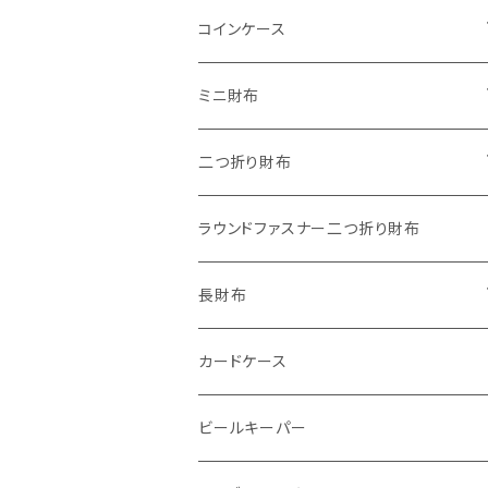
"子供の絵"キーホルダー
コインケース
"餞別"キーホルダー
ワンタッチコインケース ブライドルレザ
ミニ財布
ー
"うちの子"ペットキーホルダー
"Jack"マイクロウォレット(三つ折り式)
二つ折り財布
ワンタッチコインケース ブッテーロ
"Ripper"マイクロウォレット(三つ折り
"Basic"アートウォレット
ラウンドファスナー二つ折り財布
ワンタッチコインケース 国産革
式)
番外編Basicアートウォレット (インポート革版)
スキニーウォレット
長財布
ファスナーコインケース
ストーンウォレット
折り財布
カードケース
メタルウォレット
L字ファスナー
ビールキーパー