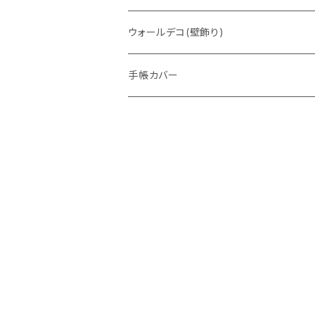
ウォレットバッグ
ウォールデコ(壁飾り)
手帳カバー