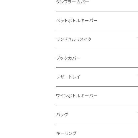
インビジブルウォレット
柔らか革財布
タンブラーカバー
イントレチャート 編み込みアートウォレッ
イントレチャート
ペットボトルキーパー
ト
ラウンドファスナー
ランドセルリメイク
"Crammy"L字フラップウォレット
写真立て
ブックカバー
"メッセージ"カリグラフィーウォレット
レザートレイ
番外編"Wave"
ワインボトルキーパー
通常盤
バッグ
トートバッグ
キーリング