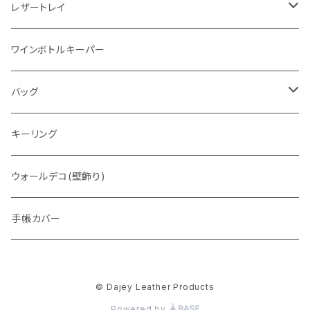
レザートレイ
番外編"Wave"
ワインボトルキーパー
通常盤
バッグ
トートバッグ
キーリング
ウォレットバッグ
ウォールデコ(壁飾り)
手帳カバー
© Dajey Leather Products
Powered by