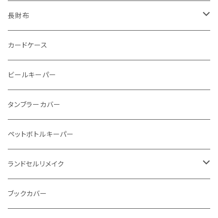
番外編Basicアートウォレット (インポート革版)
ファスナーコインケース
スキニーウォレット
長財布
ストーンウォレット
折り財布
カードケース
メタルウォレット
L字ファスナー
ビールキーパー
インビジブルウォレット
柔らか革財布
タンブラーカバー
イントレチャート 編み込みアートウォレット
イントレチャート
ペットボトルキーパー
"Crammy"L字フラップウォレット
ラウンドファスナー
ランドセルリメイク
"メッセージ"カリグラフィーウォレット
写真立て
ブックカバー