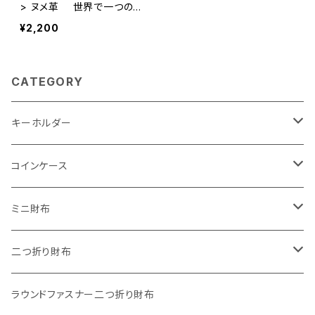
> ヌメ革 世界で一つの贈
り物 ギフト包装付き
¥2,200
CATEGORY
キーホルダー
"子供の絵"キーホルダー
コインケース
"餞別"キーホルダー
ワンタッチコインケース ブライドルレザー
ミニ財布
"うちの子"ペットキーホルダー
ワンタッチコインケース ブッテーロ
"Jack"マイクロウォレット(三つ折り式)
二つ折り財布
ワンタッチコインケース 国産革
"Ripper"マイクロウォレット(三つ折り式)
"Basic"アートウォレット
ラウンドファスナー二つ折り財布