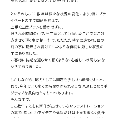
意気込みに密かに溢れていたりもします。
というのも、ここ数年は様々な状況の変化により、特にプラ
イベートの中で問題を抱えて、
上手く生産プランを動かせずに、
限られた時間の中で、当工房としても頂いたご注文にご対
応させて頂く事が精一杯で、ただただ時間に追われ、目の
前の事に翻弄され続けていたような非常に厳しい状況の
中にありました。
お客様に納期を遅らせて頂くような、心苦しい状況も少な
からずありました。
しかしながら、現状としては問題も少しづつ改善されつつ
あり、今年はより多くの時間を得られそうな見通しとなりポ
ジティブな風向きとなりつつあります。
そんな中で、
ここ数年まともに新作が出せていないフラストレーション
の裏で、幸いにもアイデアや構想だけは止まる事なく数多