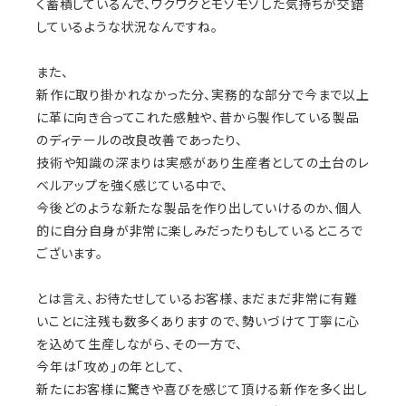
く蓄積しているんで、ワクワクとモゾモゾした気持ちが交錯
しているような状況なんですね。
また、
新作に取り掛かれなかった分、実務的な部分で今まで以上
に革に向き合ってこれた感触や、昔から製作している製品
のディテールの改良改善であったり、
技術や知識の深まりは実感があり生産者としての土台のレ
ベルアップを強く感じている中で、
今後どのような新たな製品を作り出していけるのか、個人
的に自分自身が非常に楽しみだったりもしているところで
ございます。
とは言え、お待たせしているお客様、まだまだ非常に有難
いことに注残も数多くありますので、勢いづけて丁寧に心
を込めて生産しながら、その一方で、
今年は「攻め」の年として、
新たにお客様に驚きや喜びを感じて頂ける新作を多く出し