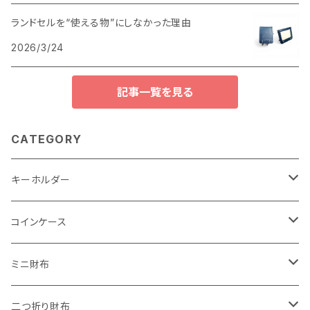
ランドセルを“使える物”にしなかった理由
2026/3/24
記事一覧を見る
CATEGORY
キーホルダー
"子供の絵"キーホルダー
コインケース
"餞別"キーホルダー
ワンタッチコインケース ブライドルレザー
ミニ財布
"うちの子"ペットキーホルダー
ワンタッチコインケース ブッテーロ
"Jack"マイクロウォレット(三つ折り式)
二つ折り財布