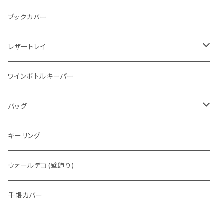
"メッセージ"カリグラフィーウォレット
写真立て
ブックカバー
レザートレイ
番外編"Wave"
ワインボトルキーパー
通常盤
バッグ
トートバッグ
キーリング
ウォレットバッグ
ウォールデコ(壁飾り)
手帳カバー