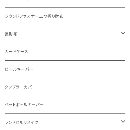
ワンタッチコインケース 国産革
"Ripper"マイクロウォレット(三つ折り式)
"Basic"アートウォレット
ラウンドファスナー二つ折り財布
番外編Basicアートウォレット (インポート革版)
ファスナーコインケース
スキニーウォレット
長財布
ストーンウォレット
折り財布
カードケース
メタルウォレット
L字ファスナー
ビールキーパー
インビジブルウォレット
柔らか革財布
タンブラーカバー
イントレチャート 編み込みアートウォレット
イントレチャート
ペットボトルキーパー
"Crammy"L字フラップウォレット
ラウンドファスナー
ランドセルリメイク