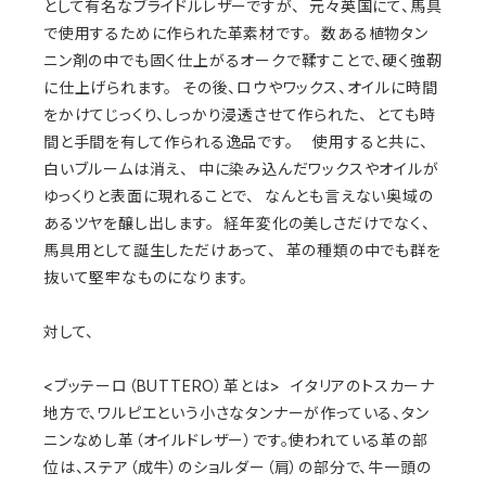
として有名なブライドルレザーですが、 元々英国にて、馬具
で使用するために作られた革素材です。 数ある植物タン
ニン剤の中でも固く仕上がるオークで鞣すことで、硬く強靭
に仕上げられます。 その後、ロウやワックス、オイルに時間
をかけてじっくり、しっかり浸透させて作られた、 とても時
間と手間を有して作られる逸品です。 使用すると共に、
白いブルームは消え、 中に染み込んだワックスやオイルが
ゆっくりと表面に現れることで、 なんとも言えない奥域の
あるツヤを醸し出します。 経年変化の美しさだけでなく、
馬具用として誕生しただけあって、 革の種類の中でも群を
抜いて堅牢なものになります。
対して、
<ブッテーロ（BUTTERO）革とは> イタリアのトスカーナ
地方で、ワルピエという小さなタンナーが作っている、タン
ニンなめし革（オイルドレザー）です。使われている革の部
位は、ステア（成牛）のショルダー（肩）の部分で、牛一頭の