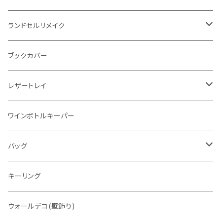
"Crammy"L字フラップウォレット
ラウンドファスナー
ランドセルリメイク
"メッセージ"カリグラフィーウォレット
写真立て
ブックカバー
レザートレイ
番外編"Wave"
ワインボトルキーパー
通常盤
バッグ
トートバッグ
キーリング
ウォレットバッグ
ウォールデコ(壁飾り)