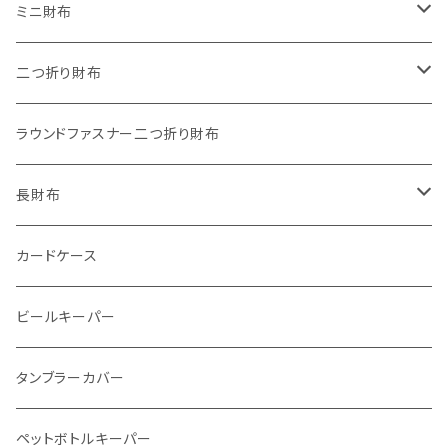
"餞別"キーホルダー
ワンタッチコインケース ブライドルレザー
ミニ財布
"うちの子"ペットキーホルダー
ワンタッチコインケース ブッテーロ
"Jack"マイクロウォレット(三つ折り式)
二つ折り財布
ワンタッチコインケース 国産革
"Ripper"マイクロウォレット(三つ折り式)
"Basic"アートウォレット
ラウンドファスナー二つ折り財布
番外編Basicアートウォレット (インポート革版)
ファスナーコインケース
スキニーウォレット
長財布
ストーンウォレット
折り財布
カードケース
メタルウォレット
L字ファスナー
ビールキーパー
インビジブルウォレット
柔らか革財布
タンブラーカバー
イントレチャート 編み込みアートウォレット
イントレチャート
ペットボトルキーパー