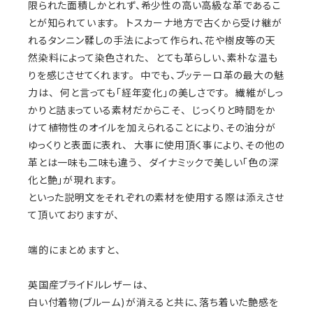
限られた面積しかとれず、希少性の高い高級な革であるこ
とが知られています。 トスカーナ地方で古くから受け継が
れるタンニン鞣しの手法によって作られ、花や樹皮等の天
然染料によって染色された、 とても革らしい、素朴な温も
りを感じさせてくれます。 中でも、ブッテーロ革の最大の魅
力は、 何と言っても「経年変化」の美しさです。 繊維がしっ
かりと詰まっている素材だからこそ、 じっくりと時間をか
けて植物性のオイルを加えられることにより、その油分が
ゆっくりと表面に表れ、 大事に使用頂く事により、その他の
革とは一味も二味も違う、 ダイナミックで美しい「色の深
化と艶」が現れます。
といった説明文をそれぞれの素材を使用する際は添えさせ
て頂いておりますが、
端的にまとめますと、
英国産ブライドルレザーは、
白い付着物(ブルーム)が消えると共に、落ち着いた艶感を