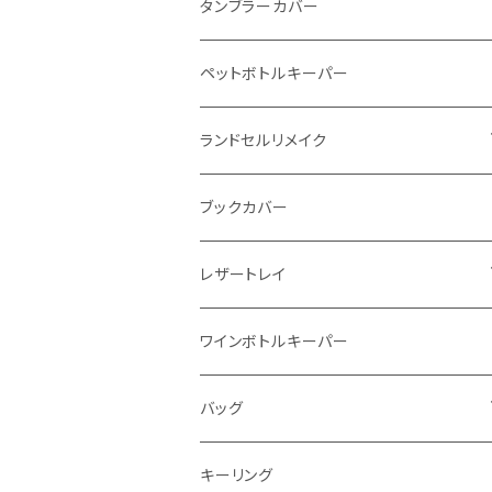
インビジブルウォレット
柔らか革財布
タンブラーカバー
イントレチャート 編み込みアートウォレッ
イントレチャート
ペットボトルキーパー
ト
ラウンドファスナー
ランドセルリメイク
"Crammy"L字フラップウォレット
写真立て
ブックカバー
"メッセージ"カリグラフィーウォレット
レザートレイ
番外編"Wave"
ワインボトルキーパー
通常盤
バッグ
トートバッグ
キーリング