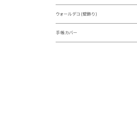
ウォレットバッグ
ウォールデコ(壁飾り)
手帳カバー