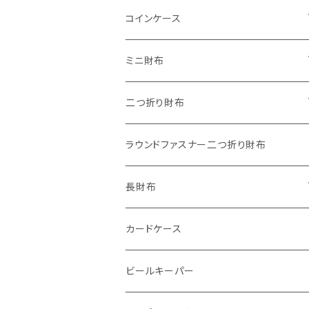
"子供の絵"キーホルダー
コインケース
"餞別"キーホルダー
ワンタッチコインケース ブライドルレザ
ミニ財布
ー
"うちの子"ペットキーホルダー
"Jack"マイクロウォレット(三つ折り式)
二つ折り財布
ワンタッチコインケース ブッテーロ
"Ripper"マイクロウォレット(三つ折り
"Basic"アートウォレット
ラウンドファスナー二つ折り財布
ワンタッチコインケース 国産革
式)
番外編Basicアートウォレット (インポート革版)
スキニーウォレット
長財布
ファスナーコインケース
ストーンウォレット
折り財布
カードケース
メタルウォレット
L字ファスナー
ビールキーパー