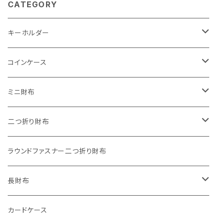
CATEGORY
キーホルダー
"子供の絵"キーホルダー
コインケース
"餞別"キーホルダー
ワンタッチコインケース ブライドルレザー
ミニ財布
"うちの子"ペットキーホルダー
ワンタッチコインケース ブッテーロ
"Jack"マイクロウォレット(三つ折り式)
二つ折り財布
ワンタッチコインケース 国産革
"Ripper"マイクロウォレット(三つ折り式)
"Basic"アートウォレット
ラウンドファスナー二つ折り財布
番外編Basicアートウォレット (インポート革版)
ファスナーコインケース
スキニーウォレット
長財布
ストーンウォレット
折り財布
カードケース