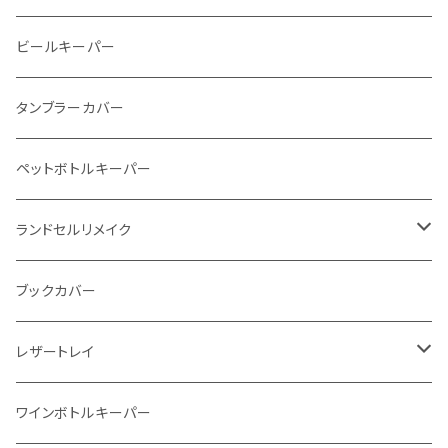
メタルウォレット
L字ファスナー
ビールキーパー
インビジブルウォレット
柔らか革財布
タンブラーカバー
イントレチャート 編み込みアートウォレット
イントレチャート
ペットボトルキーパー
"Crammy"L字フラップウォレット
ラウンドファスナー
ランドセルリメイク
"メッセージ"カリグラフィーウォレット
写真立て
ブックカバー
レザートレイ
番外編"Wave"
ワインボトルキーパー