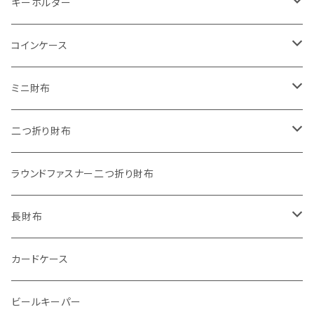
キーホルダー
"子供の絵"キーホルダー
コインケース
"餞別"キーホルダー
ワンタッチコインケース ブライドルレザー
ミニ財布
"うちの子"ペットキーホルダー
ワンタッチコインケース ブッテーロ
"Jack"マイクロウォレット(三つ折り式)
二つ折り財布
ワンタッチコインケース 国産革
"Ripper"マイクロウォレット(三つ折り式)
"Basic"アートウォレット
ラウンドファスナー二つ折り財布
番外編Basicアートウォレット (インポート革版)
ファスナーコインケース
スキニーウォレット
長財布
ストーンウォレット
折り財布
カードケース
メタルウォレット
L字ファスナー
ビールキーパー