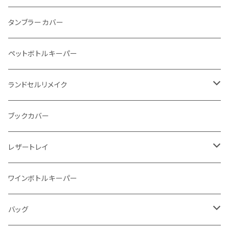
インビジブルウォレット
柔らか革財布
タンブラーカバー
イントレチャート 編み込みアートウォレット
イントレチャート
ペットボトルキーパー
"Crammy"L字フラップウォレット
ラウンドファスナー
ランドセルリメイク
"メッセージ"カリグラフィーウォレット
写真立て
ブックカバー
レザートレイ
番外編"Wave"
ワインボトルキーパー
通常盤
バッグ