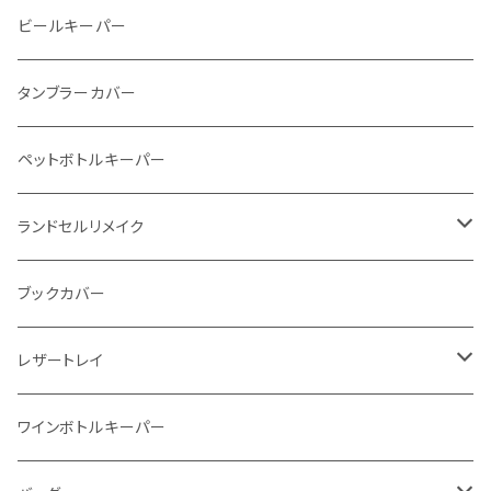
メタルウォレット
L字ファスナー
ビールキーパー
インビジブルウォレット
柔らか革財布
タンブラーカバー
イントレチャート 編み込みアートウォレット
イントレチャート
ペットボトルキーパー
"Crammy"L字フラップウォレット
ラウンドファスナー
ランドセルリメイク
"メッセージ"カリグラフィーウォレット
写真立て
ブックカバー
レザートレイ
番外編"Wave"
ワインボトルキーパー