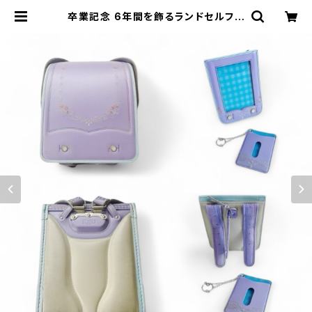
卒業記念 6年間を飾るランドセルフレ
ーム （ランドセルリメイク） パスケー
スセット | Dajey Leather Produ
cts