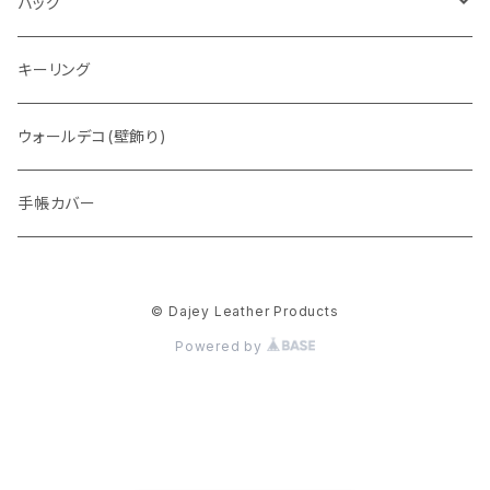
通常盤
バッグ
トートバッグ
キーリング
ウォレットバッグ
ウォールデコ(壁飾り)
手帳カバー
© Dajey Leather Products
Powered by