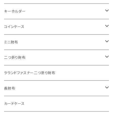
キーホルダー
"子供の絵"キーホルダー
コインケース
"餞別"キーホルダー
ワンタッチコインケース ブライドルレザー
ミニ財布
"うちの子"ペットキーホルダー
ワンタッチコインケース ブッテーロ
"Jack"マイクロウォレット(三つ折り式)
二つ折り財布
ワンタッチコインケース 国産革
"Ripper"マイクロウォレット(三つ折り式)
"Basic"アートウォレット
ラウンドファスナー二つ折り財布
番外編Basicアートウォレット (インポート革版)
ファスナーコインケース
スキニーウォレット
長財布
ストーンウォレット
折り財布
カードケース