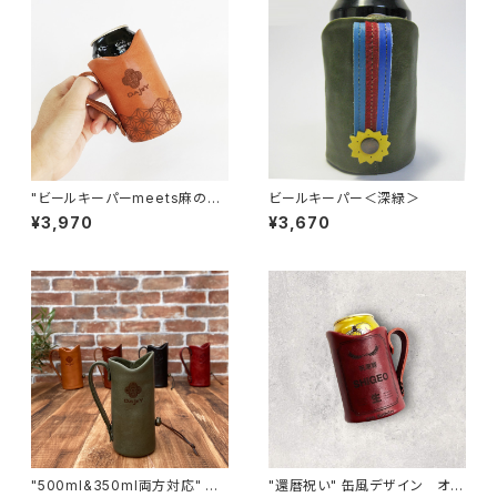
"ビールキーパーmeets麻の葉
ビールキーパー＜深緑＞
文様" ビールキーパー<Came
¥3,970
¥3,670
l＞
"500ml&350ml両方対応" ビ
"還暦祝い" 缶風デザイン オリ