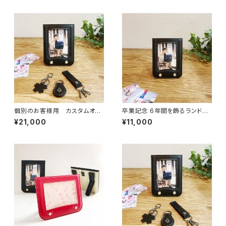
個別のお客様用 カスタムオー
卒業記念 6年間を飾るランドセ
ダー
ルフレーム （ランドセルリメイ
¥21,000
¥11,000
ク）