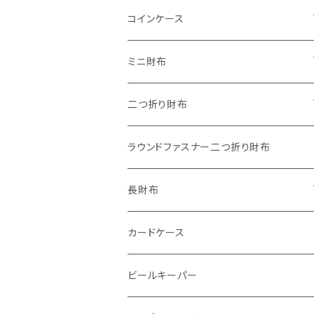
"子供の絵"キーホルダー
コインケース
"餞別"キーホルダー
ワンタッチコインケース ブライドルレザ
ミニ財布
ー
"うちの子"ペットキーホルダー
"Jack"マイクロウォレット(三つ折り式)
二つ折り財布
ワンタッチコインケース ブッテーロ
"Ripper"マイクロウォレット(三つ折り
"Basic"アートウォレット
ラウンドファスナー二つ折り財布
ワンタッチコインケース 国産革
式)
番外編Basicアートウォレット (インポート革版)
スキニーウォレット
長財布
ファスナーコインケース
ストーンウォレット
折り財布
カードケース
メタルウォレット
L字ファスナー
ビールキーパー