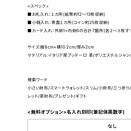
<スペック>
■お札入れ：１カ所(紙幣約12〜13枚収納)
■小銭入れ：表面１カ所(コイン約25枚収納)
■カード入れ：外側1+内側6の合計7箇所(各２～３枚ず
サイズ:縦8cm×横10.2cm/厚み2cm
マテリアル:イタリア産ブッテーロ 革/ポリエステルシャンタ
検索ワード
小さい財布/スマートウォレット/スリム/小財布/三つ折り
レット/革財布/プレゼント/ギフト
<無料オプション>名入れ刻印(筆記体英数字)
なし