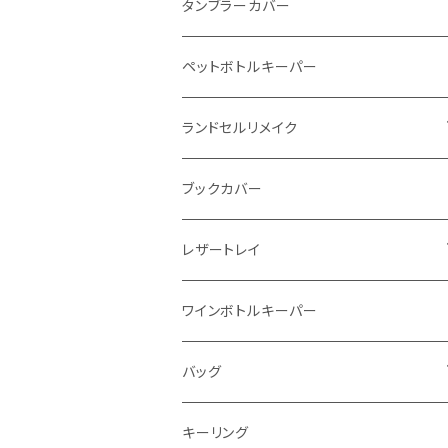
インビジブルウォレット
柔らか革財布
タンブラーカバー
イントレチャート 編み込みアートウォレッ
イントレチャート
ペットボトルキーパー
ト
ラウンドファスナー
ランドセルリメイク
"Crammy"L字フラップウォレット
写真立て
ブックカバー
"メッセージ"カリグラフィーウォレット
レザートレイ
番外編"Wave"
ワインボトルキーパー
通常盤
バッグ
トートバッグ
キーリング