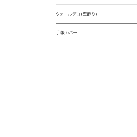
ウォレットバッグ
ウォールデコ(壁飾り)
手帳カバー