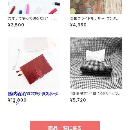
スマホで撮って送るだけ" 「子
英国ブライドルレザー ワンタッ
供の絵」から作る世界で一つの
チコインケース＜Black＞ ☆ギ
¥2,500
¥4,650
キーホルダー マスタードイエ
フト包装無料☆名入れ刻印無料
ロー ゴールド金具
☆
国内産仔牛ワックスレザ
"Antique" ほぼ日手帳カバーA
【数量限定】牛革 "メタル" ソフト
6サイズ <D.Red> 国内産仔
ティッシュケース（ソフトパック専
¥12,800
¥5,720
ー">
牛ワックスレザー
用）
商品一覧に戻る