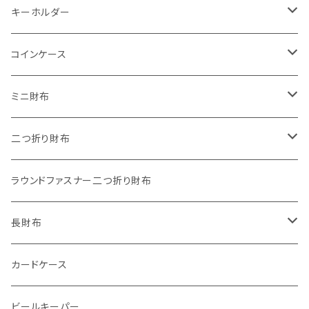
キーホルダー
"子供の絵"キーホルダー
コインケース
"餞別"キーホルダー
ワンタッチコインケース ブライドルレザー
ミニ財布
"うちの子"ペットキーホルダー
ワンタッチコインケース ブッテーロ
"Jack"マイクロウォレット(三つ折り式)
二つ折り財布
ワンタッチコインケース 国産革
"Ripper"マイクロウォレット(三つ折り式)
"Basic"アートウォレット
ラウンドファスナー二つ折り財布
番外編Basicアートウォレット (インポート革版)
ファスナーコインケース
スキニーウォレット
長財布
ストーンウォレット
折り財布
カードケース
メタルウォレット
L字ファスナー
ビールキーパー