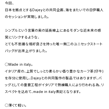
今回、
日本を拠点とするDajeyとの共同企画、海をまたいでの日伊職人
のセッションが実現しました。
シンプルという言葉の奥の延長線上にあるモダンな近未来の感
覚にリンクするような、
とても不思議な格好良さを持った唯一無二のユニセックストート
バッグが出来上がりました。
◯Made in italy。
イタリア産の、上質でしっとり柔らかい香り豊かなカーフ革(仔牛)
を存分に使用し、Dajeyとの共同製作の製品ではありますが、バ
ッグとしての重要工程がイタリアで熟練職人により行われる為、リ
スペクトを込めて、made in italy表記となります。
◯薄くて軽い。