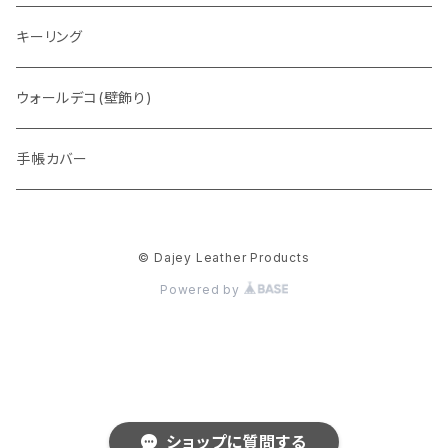
トートバッグ
キーリング
ウォレットバッグ
ウォールデコ(壁飾り)
手帳カバー
© Dajey Leather Products
Powered by
ショップに質問する