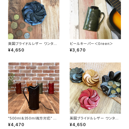
英国ブライドルレザー ワンタッ
ビールキーパー＜Green＞
チコインケース＜Black＞ ☆ギ
¥4,650
¥3,670
フト包装無料☆名入れ刻印無料
☆
"500ml&350ml両方対応" ビ
英国ブライドルレザー ワンタッ
ールキーパー＜Black＞
チコインケース＜RED＞名入れ
¥4,470
¥4,650
刻印 &ギフト包装無料☆