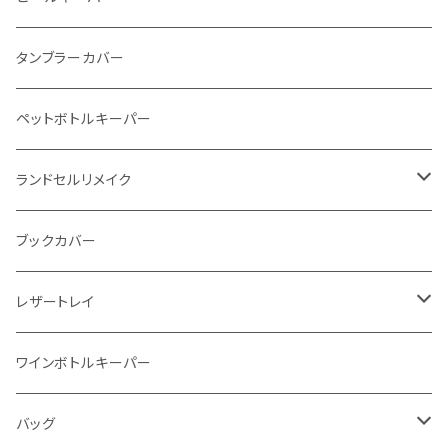
インビジブルウォレット
柔らか革財布
タンブラーカバー
イントレチャート 編み込みアートウォレット
イントレチャート
ペットボトルキーパー
"Crammy"L字フラップウォレット
ラウンドファスナー
ランドセルリメイク
"メッセージ"カリグラフィーウォレット
写真立て
ブックカバー
レザートレイ
番外編"Wave"
ワインボトルキーパー
通常盤
バッグ