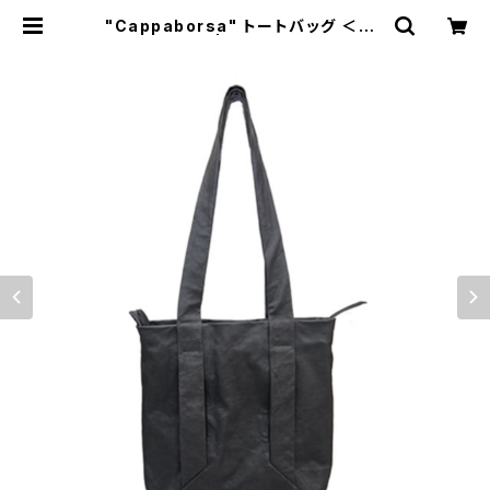
"Cappaborsa" トートバッグ ＜GR
EY＞ S size | Dajey Leather Pr
oducts