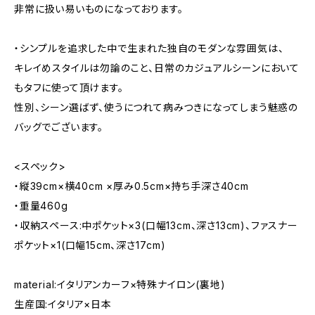
非常に扱い易いものになっております。
・シンプルを追求した中で生まれた独自のモダンな雰囲気は、
キレイめスタイルは勿論のこと、日常のカジュアルシーンにおいて
もタフに使って頂けます。
性別、シーン選ばず、使うにつれて病みつきになってしまう魅惑の
バッグでございます。
<スペック>
・縦39cm×横40cm ×厚み0.5cm×持ち手深さ40cm
・重量460g
・収納スペース:中ポケット×3(口幅13cm、深さ13cm)、ファスナー
ポケット×1(口幅15cm、深さ17cm)
material:イタリアンカーフ×特殊ナイロン(裏地)
生産国:イタリア×日本