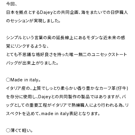
今回、
日本を拠点とするDajeyとの共同企画、海をまたいでの日伊職人
のセッションが実現しました。
シンプルという言葉の奥の延長線上にあるモダンな近未来の感
覚にリンクするような、
とても不思議な格好良さを持った唯一無二のユニセックストート
バッグが出来上がりました。
◯Made in italy。
イタリア産の、上質でしっとり柔らかい香り豊かなカーフ革(仔牛)
を存分に使用し、Dajeyとの共同製作の製品ではありますが、バ
ッグとしての重要工程がイタリアで熟練職人により行われる為、リ
スペクトを込めて、made in italy表記となります。
◯薄くて軽い。