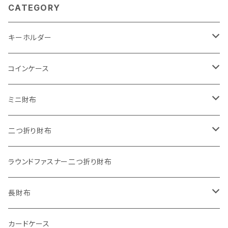
CATEGORY
キーホルダー
"子供の絵"キーホルダー
コインケース
"餞別"キーホルダー
ワンタッチコインケース ブライドルレザー
ミニ財布
"うちの子"ペットキーホルダー
ワンタッチコインケース ブッテーロ
"Jack"マイクロウォレット(三つ折り式)
二つ折り財布
ワンタッチコインケース 国産革
"Ripper"マイクロウォレット(三つ折り式)
"Basic"アートウォレット
ラウンドファスナー二つ折り財布
番外編Basicアートウォレット (インポート革版)
ファスナーコインケース
スキニーウォレット
長財布
ストーンウォレット
折り財布
カードケース