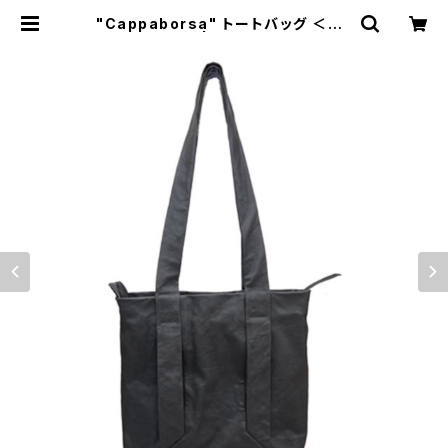
"Cappaborsa" トートバッグ ＜GR
EY＞ M size | Dajey Leather P
roducts