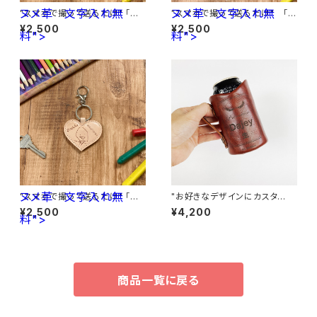
ヌメ革 文字入れ無
ヌメ革 文字入れ無
"スマホで撮って送るだけ" 「子
"スマホで撮って送るだけ" 「子
供の絵」から作る世界で一つの
供の絵」から作る世界で一つの
¥2,500
¥2,500
料">
キーホルダー <星型> ヌメ
料">
キーホルダー <丸型> ヌメ
革 文字入れ無料
革 文字入れ無料
ヌメ革 文字入れ無
"スマホで撮って送るだけ" 「子
"お好きなデザインにカスタ
供の絵」から作る世界で一つの
ム" 缶風ビールキーパー＜Bro
¥2,500
¥4,200
料">
キーホルダー <ハート型> ヌメ
wn＞
革 文字入れ無料
商品一覧に戻る