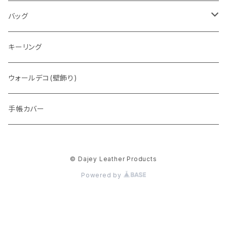
通常盤
バッグ
トートバッグ
キーリング
ウォレットバッグ
ウォールデコ(壁飾り)
手帳カバー
© Dajey Leather Products
Powered by