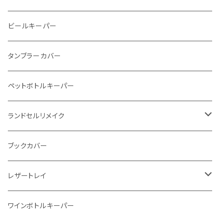
メタルウォレット
L字ファスナー
ビールキーパー
インビジブルウォレット
柔らか革財布
タンブラーカバー
イントレチャート 編み込みアートウォレット
イントレチャート
ペットボトルキーパー
"Crammy"L字フラップウォレット
ラウンドファスナー
ランドセルリメイク
"メッセージ"カリグラフィーウォレット
写真立て
ブックカバー
レザートレイ
番外編"Wave"
ワインボトルキーパー