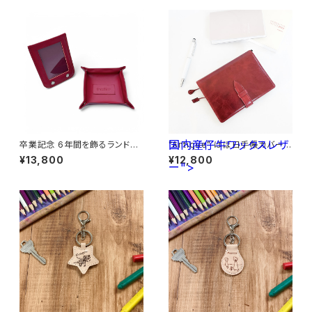
国内産仔牛ワックスレザ
卒業記念 6年間を飾るランドセ
"Antique" ほぼ日手帳カバーA
ルフレーム （ランドセルリメイ
6サイズ <D.Red> 国内産仔
¥13,800
¥12,800
ク） トレイセット
ー">
牛ワックスレザー