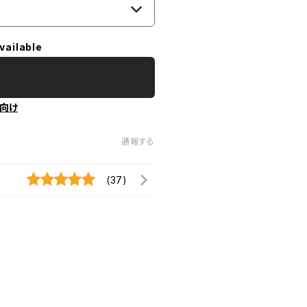
vailable
向け
通報する
(37)