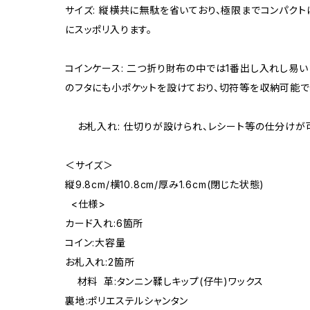
サイズ: 縦横共に無駄を省いており、極限までコンパクト
にスッポリ入ります。
コインケース: 二つ折り財布の中では1番出し入れし易
のフタにも小ポケットを設けており、切符等を収納可能で
お札入れ: 仕切りが設けられ、レシート等の仕分け
＜サイズ＞
縦9.8cm/横10.8cm/厚み1.6cm(閉じた状態)
<仕様>
カード入れ:6箇所
コイン:大容量
お札入れ:2箇所
材料 革:タンニン鞣しキップ(仔牛)ワックス
裏地:ポリエステルシャンタン