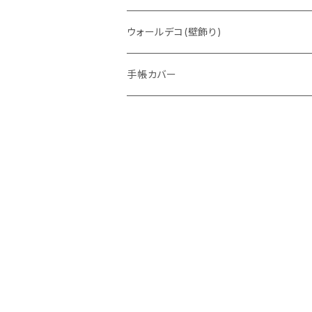
ウォレットバッグ
ウォールデコ(壁飾り)
手帳カバー