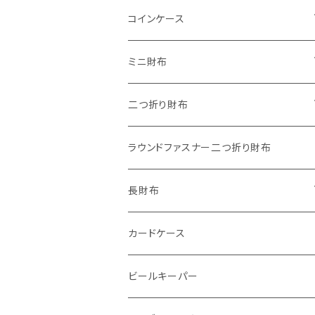
"子供の絵"キーホルダー
コインケース
"餞別"キーホルダー
ワンタッチコインケース ブライドルレザ
ミニ財布
ー
"うちの子"ペットキーホルダー
"Jack"マイクロウォレット(三つ折り式)
二つ折り財布
ワンタッチコインケース ブッテーロ
"Ripper"マイクロウォレット(三つ折り
"Basic"アートウォレット
ラウンドファスナー二つ折り財布
ワンタッチコインケース 国産革
式)
番外編Basicアートウォレット (インポート革版)
スキニーウォレット
長財布
ファスナーコインケース
ストーンウォレット
折り財布
カードケース
メタルウォレット
L字ファスナー
ビールキーパー