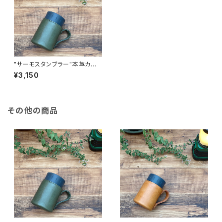
"サーモスタンブラー"本革カバ
ー＜オリーブグリーン＞ 保冷機
¥3,150
能付き THERMOS 350mlカバ
ー☆
その他の商品