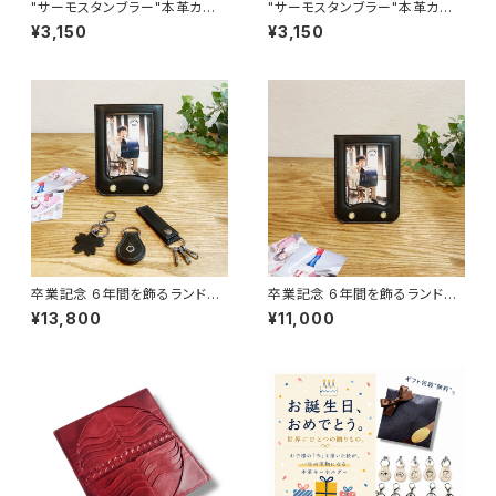
"サーモスタンブラー"本革カバ
"サーモスタンブラー"本革カバ
ー＜オリーブグリーン＞ 保冷機
ー＜CAMEL＞ 保冷機能付き T
¥3,150
¥3,150
能付き THERMOS 350mlカバ
HERMOS 350mlカバー☆
ー☆
卒業記念 6年間を飾るランドセ
卒業記念 6年間を飾るランドセ
ルフレーム(リメイク) キーホル
ルフレーム （ランドセルリメイ
¥13,800
¥11,000
ダー3点セット付き
ク）