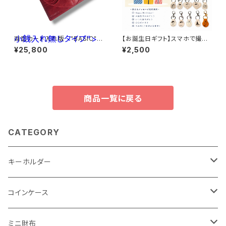
小銭入れ無しタイプ">
両面カード入れ版 "BASIC"ア
【お誕生日ギフト】スマホで撮っ
ートロングウォレットType2<R
て送るだけ｜お子さまの絵で作
¥25,800
¥2,500
ed> 小銭入れ無しタイプ
る世界にひとつだけの本革キー
ホルダー
商品一覧に戻る
CATEGORY
キーホルダー
"子供の絵"キーホルダー
コインケース
"餞別"キーホルダー
ワンタッチコインケース ブライドルレザー
ミニ財布