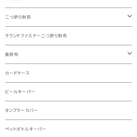
"うちの子"ペットキーホルダー
ワンタッチコインケース ブッテーロ
"Jack"マイクロウォレット(三つ折り式)
二つ折り財布
ワンタッチコインケース 国産革
"Ripper"マイクロウォレット(三つ折り式)
"Basic"アートウォレット
ラウンドファスナー二つ折り財布
番外編Basicアートウォレット (インポート革版)
ファスナーコインケース
スキニーウォレット
長財布
ストーンウォレット
折り財布
カードケース
メタルウォレット
L字ファスナー
ビールキーパー
インビジブルウォレット
柔らか革財布
タンブラーカバー
イントレチャート 編み込みアートウォレット
イントレチャート
ペットボトルキーパー