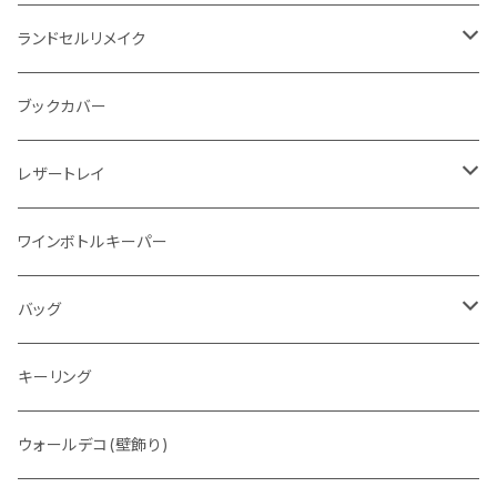
"Crammy"L字フラップウォレット
ラウンドファスナー
ランドセルリメイク
"メッセージ"カリグラフィーウォレット
写真立て
ブックカバー
レザートレイ
番外編"Wave"
ワインボトルキーパー
通常盤
バッグ
トートバッグ
キーリング
ウォレットバッグ
ウォールデコ(壁飾り)