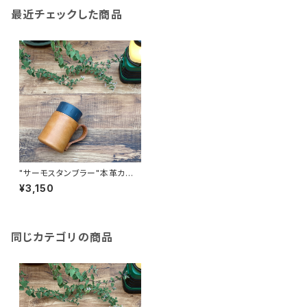
最近チェックした商品
"サーモスタンブラー"本革カバ
ー＜CAMEL＞ 保冷機能付き T
¥3,150
HERMOS 350mlカバー☆
同じカテゴリの商品