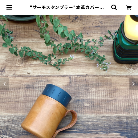
"サーモスタンブラー"本革カバー＜C
AMEL＞ 保冷機能付き THERMOS
350mlカバー☆ | Dajey Leather
Products