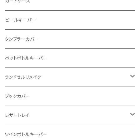
ストーンウォレット
折り財布
カードケース
メタルウォレット
L字ファスナー
ビールキーパー
インビジブルウォレット
柔らか革財布
タンブラーカバー
イントレチャート 編み込みアートウォレット
イントレチャート
ペットボトルキーパー
"Crammy"L字フラップウォレット
ラウンドファスナー
ランドセルリメイク
"メッセージ"カリグラフィーウォレット
写真立て
ブックカバー
レザートレイ
番外編"Wave"
ワインボトルキーパー