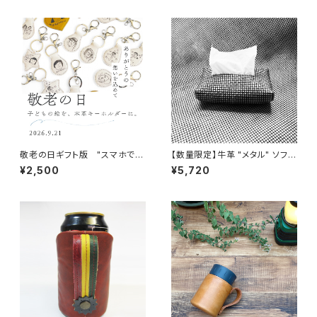
敬老の日ギフト版 "スマホで撮
【数量限定】牛革 "メタル" ソフト
って送るだけ"「子供の絵」から
ティッシュケース（ソフトパック専
¥2,500
¥5,720
作る世界で一つのキーホルダ
用）
ー 本革