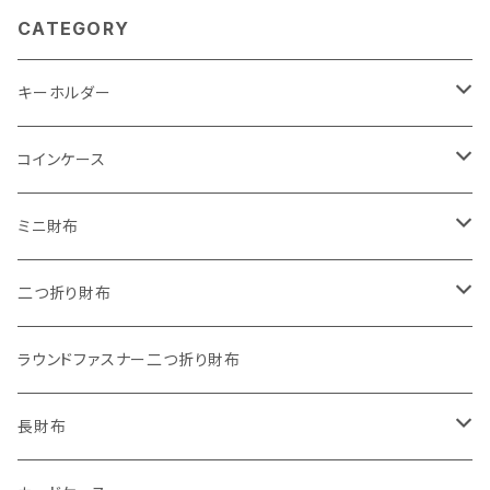
CATEGORY
キーホルダー
"子供の絵"キーホルダー
コインケース
"餞別"キーホルダー
ワンタッチコインケース ブライドルレザー
ミニ財布
"うちの子"ペットキーホルダー
ワンタッチコインケース ブッテーロ
"Jack"マイクロウォレット(三つ折り式)
二つ折り財布
ワンタッチコインケース 国産革
"Ripper"マイクロウォレット(三つ折り式)
"Basic"アートウォレット
ラウンドファスナー二つ折り財布
番外編Basicアートウォレット (インポート革版)
ファスナーコインケース
スキニーウォレット
長財布