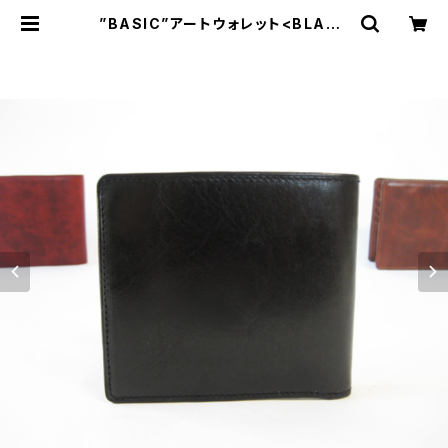
”BASIC”アートウォレット<BLACK
> ギフト包装・名入れ刻印無料 二つ
折り財布 | Dajey Leather Produ
cts