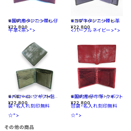
×国内産タンニン鞣し仔
×コブ牛タンニン鞣し革
番外編" Basic"アートウォレット
番外編" Basic"アートウォレット
イタリア産オイルヌメ<薄茶>×
イタリア産オイルヌメ<黒>×コブ
¥22,800
¥22,800
牛革<茶>">
国内産タンニン鞣し仔牛革<茶>
<パープルネイビー>">
牛タンニン鞣し革<パープルネイ
ビー>
×バローロ
☆ギフト包
×国内産仔牛革
☆ギフト
番外編 "Basic"アートウォレット
番外編 "Basic"アートウォレット
ブライドルレザー<GREEN>×バ
ブライドルレザー<RED>×国内
¥22,800
¥22,800
装・名入れ刻印無料
ローロ<Olive Green> ☆ギフ
包装・名入れ刻印無料
産仔牛革<RED> ☆ギフト包装・
ト包装・名入れ刻印無料☆
名入れ刻印無料☆
☆">
☆">
その他の商品