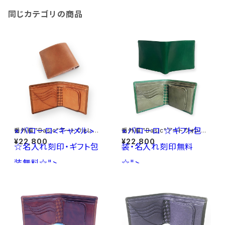
同じカテゴリの商品
×バローロ<キャメル>
×バローロ
☆ギフト包
番外編 "Basic"アートウォレット
番外編 "Basic"アートウォレット
ブッテーロ<ベージュ>×バロー
ブッテーロ<GREEN>×バロー
¥22,800
¥22,800
☆名入れ刻印・ギフト包
ロ<キャメル> ☆名入れ刻印・ギ
装・名入れ刻印無料
ロ<Olive Green> ☆ギフト包
フト包装無料☆
装・名入れ刻印無料☆
装無料☆">
☆">