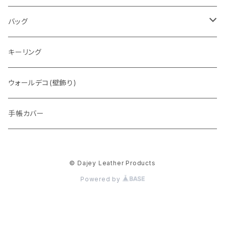
通常盤
バッグ
トートバッグ
キーリング
ウォレットバッグ
ウォールデコ(壁飾り)
手帳カバー
© Dajey Leather Products
Powered by