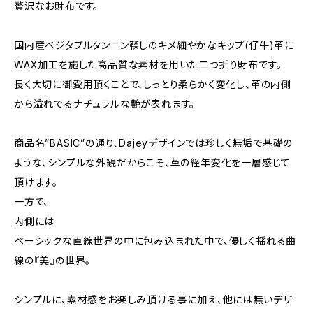
贅沢なお財布です。
国内産ベジタブルタンニン鞣しのキメ細やかなキップ(仔牛)革に
WAX加工を施した高品質な素材を用いた二つ折り財布です。
長く大切に御愛用頂くことで、しっとり柔らかく変化し、革の内側
から溢れでるナチュラルな艶が表れます。
商品名”BASIC”の通り、Dajeyデザインでは珍しく無垢で基礎の
ような、シンプルな外観だからこそ、革の経年変化を一層感じて
頂けます。
一方で、
内側には
ベーシックな直線世界の中に包み込まれた中で、優しく揺れる曲
線の『美』の世界。
シンプルに、素材感をお楽しみ頂ける事に加え、他には無いデザ