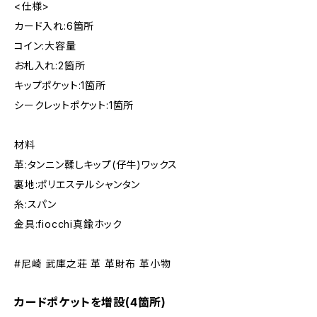
<仕様>
カード入れ:6箇所
コイン:大容量
お札入れ:2箇所
キップポケット:1箇所
シークレットポケット:1箇所
材料
革:タンニン鞣しキップ(仔牛)ワックス
裏地:ポリエステルシャンタン
糸:スパン
金具:fiocchi真鍮ホック
#尼崎 武庫之荘 革 革財布 革小物
カードポケットを増設(4箇所)