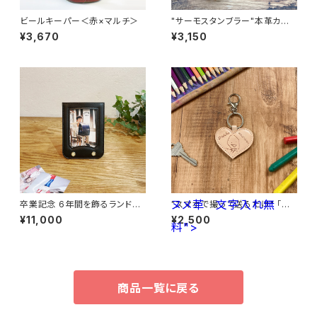
ビールキーパー＜赤×マルチ＞
"サーモスタンブラー"本革カバ
ー＜CAMEL＞ 保冷機能付き T
¥3,670
¥3,150
HERMOS 350mlカバー☆
ヌメ革 文字入れ無
卒業記念 6年間を飾るランドセ
"スマホで撮って送るだけ" 「子
ルフレーム （ランドセルリメイ
供の絵」から作る世界で一つの
¥11,000
¥2,500
ク）
料">
キーホルダー <ハート型> ヌメ
革 文字入れ無料
商品一覧に戻る