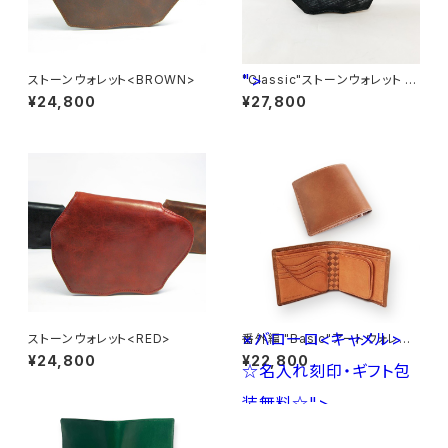
">
ストーンウォレット<BROWN>
"Classic"ストーンウォレット 英
国産ブライドルレザー×国内産
¥24,800
¥27,800
仔牛革<BLACK>
×バローロ<キャメル>
ストーンウォレット<RED>
番外編 "Basic"アートウォレット
ブッテーロ<ベージュ>×バロー
¥24,800
¥22,800
☆名入れ刻印・ギフト包
ロ<キャメル> ☆名入れ刻印・ギ
フト包装無料☆
装無料☆">