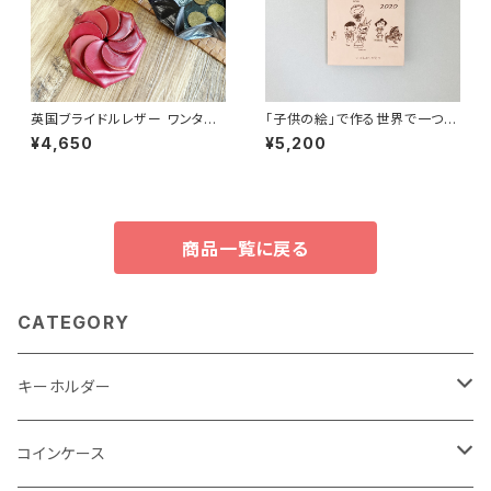
英国ブライドルレザー ワンタッ
「子供の絵」で作る世界で一つの
チコインケース＜RED＞名入れ
ウォールアート(壁飾り) "スマホ
¥4,650
¥5,200
刻印 &ギフト包装無料☆
で撮って送るだけ" 本革製
商品一覧に戻る
CATEGORY
キーホルダー
"子供の絵"キーホルダー
コインケース