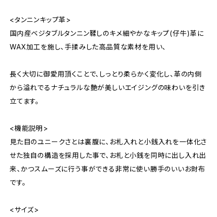
<タンニンキップ革>
国内産ベジタブルタンニン鞣しのキメ細やかなキップ(仔牛)革に
WAX加工を施し、手揉みした高品質な素材を用い、
長く大切に御愛用頂くことで、しっとり柔らかく変化し、革の内側
から溢れでるナチュラルな艶が美しいエイジングの味わいを引き
立てます。
<機能説明>
見た目のユニークさとは裏腹に、お札入れと小銭入れを一体化さ
せた独自の構造を採用した事で、お札と小銭を同時に出し入れ出
来、かつスムーズに行う事ができる非常に使い勝手のいいお財布
です。
<サイズ>