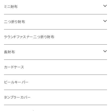
"餞別"キーホルダー
ワンタッチコインケース ブライドルレザー
ミニ財布
"うちの子"ペットキーホルダー
ワンタッチコインケース ブッテーロ
"Jack"マイクロウォレット(三つ折り式)
二つ折り財布
ワンタッチコインケース 国産革
"Ripper"マイクロウォレット(三つ折り式)
"Basic"アートウォレット
ラウンドファスナー二つ折り財布
番外編Basicアートウォレット (インポート革版)
ファスナーコインケース
スキニーウォレット
長財布
ストーンウォレット
折り財布
カードケース
メタルウォレット
L字ファスナー
ビールキーパー
インビジブルウォレット
柔らか革財布
タンブラーカバー