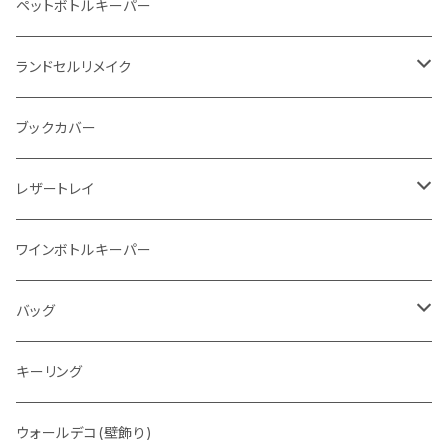
イントレチャート 編み込みアートウォレット
イントレチャート
ペットボトルキーパー
"Crammy"L字フラップウォレット
ラウンドファスナー
ランドセルリメイク
"メッセージ"カリグラフィーウォレット
写真立て
ブックカバー
レザートレイ
番外編"Wave"
ワインボトルキーパー
通常盤
バッグ
トートバッグ
キーリング
ウォレットバッグ
ウォールデコ(壁飾り)