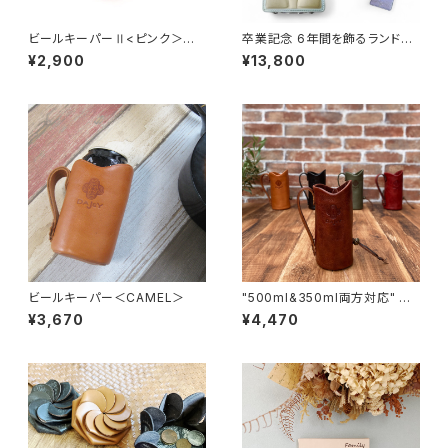
ビールキーパーⅡ<ピンク＞
卒業記念 6年間を飾るランドセ
シュリンクレザー
ルフレーム （ランドセルリメイ
¥2,900
¥13,800
ク） パスケースセット
ビールキーパー＜CAMEL＞
"500ml&350ml両方対応" ビ
ールキーパー＜BROWN＞
¥3,670
¥4,470