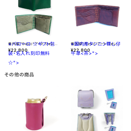
×バローロ
☆ギフト包
×国内産タンニン鞣し仔
番外編 "Basic"アートウォレット
番外編" Basic"アートウォレット
ブッテーロ<GREEN>×バロー
イタリア産オイルヌメ<薄茶>×
¥22,800
¥22,800
装・名入れ刻印無料
ロ<Olive Green> ☆ギフト包
牛革<茶>">
国内産タンニン鞣し仔牛革<茶>
装・名入れ刻印無料☆
☆">
その他の商品