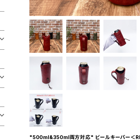
"500ml&350ml両方対応" ビールキーパー＜R