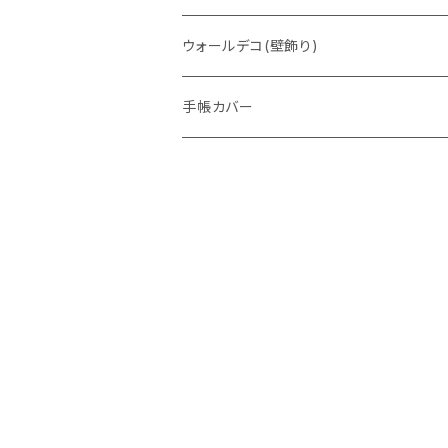
ウォレットバッグ
ウォールデコ(壁飾り)
手帳カバー