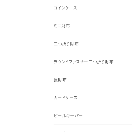
"子供の絵"キーホルダー
コインケース
"餞別"キーホルダー
ワンタッチコインケース ブライドルレザ
ミニ財布
ー
"うちの子"ペットキーホルダー
"Jack"マイクロウォレット(三つ折り式)
二つ折り財布
ワンタッチコインケース ブッテーロ
"Ripper"マイクロウォレット(三つ折り
"Basic"アートウォレット
ラウンドファスナー二つ折り財布
ワンタッチコインケース 国産革
式)
番外編Basicアートウォレット (インポート革版)
スキニーウォレット
長財布
ファスナーコインケース
ストーンウォレット
折り財布
カードケース
メタルウォレット
L字ファスナー
ビールキーパー