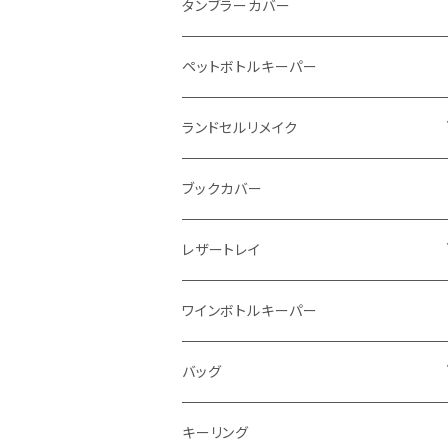
インビジブルウォレット
柔らか革財布
タンブラーカバー
イントレチャート 編み込みアートウォレッ
イントレチャート
ペットボトルキーパー
ト
ラウンドファスナー
ランドセルリメイク
"Crammy"L字フラップウォレット
写真立て
ブックカバー
"メッセージ"カリグラフィーウォレット
レザートレイ
番外編"Wave"
ワインボトルキーパー
通常盤
バッグ
トートバッグ
キーリング