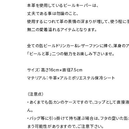
本革を使用しているビールキーパーは、
丈夫である事は勿論のこと、
使用するにつれて革の表情の深まりが増して、使う程に
無二の愛着溢れるアイテムとなります。
全ての缶ビールドリンカー&レザーファンに捧ぐ、渾身のア
「ビールと革」二つの魅力をお楽しみ下さいませ。
サイズ：高さ16cm×直径7.5cm
マテリアル：牛革×アルミポリエステル保冷シート
（注意点）
・あくまでも缶カンのケースですので、コップとして直接
ん。
・バッグ等に引っ掛けて持ち運ぶ場合は、フタの空いた缶
まう可能性がありますので、ご注意下さい。