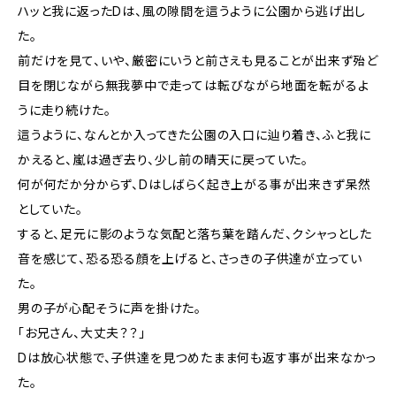
ハッと我に返ったDは、風の隙間を這うように公園から逃げ出し
た。
前だけを見て、いや、厳密にいうと前さえも見ることが出来ず殆ど
目を閉じながら無我夢中で走っては転びながら地面を転がるよ
うに走り続けた。
這うように、なんとか入ってきた公園の入口に辿り着き、ふと我に
かえると、嵐は過ぎ去り、少し前の晴天に戻っていた。
何が何だか分からず、Dはしばらく起き上がる事が出来きず呆然
としていた。
すると、足元に影のような気配と落ち葉を踏んだ、クシャっとした
音を感じて、恐る恐る顔を上げると、さっきの子供達が立ってい
た。
男の子が心配そうに声を掛けた。
「お兄さん、大丈夫？？」
Dは放心状態で、子供達を見つめたまま何も返す事が出来なかっ
た。