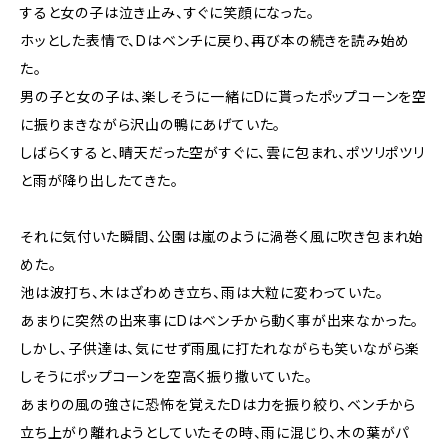
すると女の子は泣き止み、すぐに笑顔になった。
ホッとした表情で、Dはベンチに戻り、再び本の続きを読み始め
た。
男の子と女の子は、楽しそうに一緒にDに貰ったポップコーンを空
に振りまきながら沢山の鴨にあげていた。
しばらくすると、晴天だった空がすぐに、雲に包まれ、ポツリポツリ
と雨が降り出したてきた。
それに気付いた瞬間、公園は嵐のように渦巻く風に吹き包まれ始
めた。
池は波打ち、木はざわめき立ち、雨は大粒に変わっていた。
あまりに突然の出来事にDはベンチから動く事が出来なかった。
しかし、子供達は、気にせず雨風に打たれながらも笑いながら楽
しそうにポップコーンを空高く振り撒いていた。
あまりの風の強さに恐怖を覚えたDは力を振り絞り、ベンチから
立ち上がり離れようとしていたその時、雨に混じり、木の葉がパ