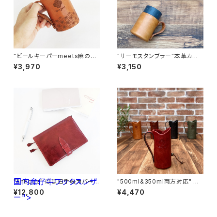
"ビールキーパーmeets麻の葉
"サーモスタンブラー"本革カバ
文様" ビールキーパー<Came
ー＜CAMEL＞ 保冷機能付き T
¥3,970
¥3,150
l＞
HERMOS 350mlカバー☆
国内産仔牛ワックスレザ
"Antique" ほぼ日手帳カバーA
"500ml&350ml両方対応" ビ
6サイズ <D.Red> 国内産仔
ールキーパー＜RED＞
¥12,800
¥4,470
ー">
牛ワックスレザー