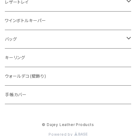
レザートレイ
番外編"Wave"
ワインボトルキーパー
通常盤
バッグ
トートバッグ
キーリング
ウォレットバッグ
ウォールデコ(壁飾り)
手帳カバー
© Dajey Leather Products
Powered by