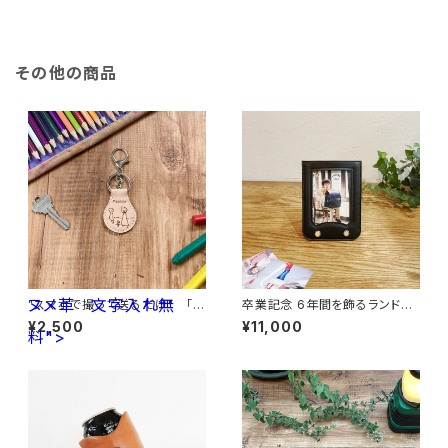
その他の商品
ヌメ革 文字入れ無
"スマホで撮って送るだけ" 「子
卒業記念 6年間を飾るランドセ
供の絵」から作る世界で一つの
ルフレーム （ランドセルリメイ
¥2,500
¥11,000
料">
キーホルダー <丸型> ヌメ
ク）
革 文字入れ無料