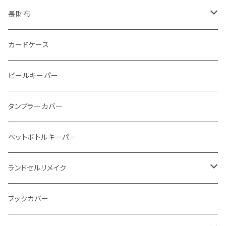
番外編Basicアートウォレット (インポート革版)
ファスナーコインケース
スキニーウォレット
長財布
ストーンウォレット
折り財布
カードケース
メタルウォレット
L字ファスナー
ビールキーパー
インビジブルウォレット
柔らか革財布
タンブラーカバー
イントレチャート 編み込みアートウォレット
イントレチャート
ペットボトルキーパー
"Crammy"L字フラップウォレット
ラウンドファスナー
ランドセルリメイク
"メッセージ"カリグラフィーウォレット
写真立て
ブックカバー