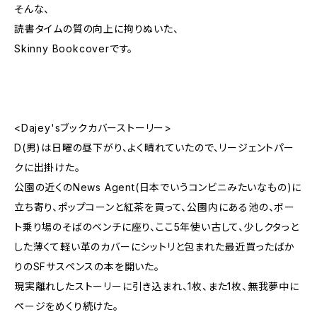
そんな、
読書タイムの質の向上に拘りぬいた、
Skinny Bookcoverです。
<Dajey'sブックカバーストーリー>
D(男)は日曜の昼下がり、よく晴れていたので、リージェントパー
クに出掛けた。
公園の近くのNews Agent(日本でいうコンビニみたいなもの)に
立ち寄り、ポップコーンと紅茶を買って、公園内にある池の、ボー
ト乗り場のそばのベンチに座り、ここ5年使い古して、少しクタっと
した薄くて軽い革のカバーにシットリと包まれた最近買ったばか
りのSFサスペンスの本を開いた。
現実離れしたストーリーに引き込まれ、1枚、また1枚、無我夢中に
ページをめくり続けた。