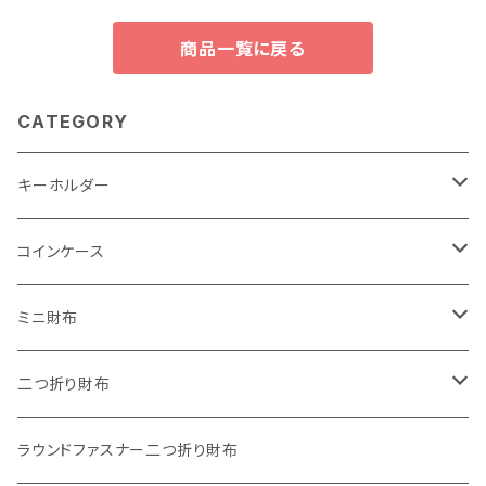
商品一覧に戻る
CATEGORY
キーホルダー
"子供の絵"キーホルダー
コインケース
"餞別"キーホルダー
ワンタッチコインケース ブライドルレザー
ミニ財布
"うちの子"ペットキーホルダー
ワンタッチコインケース ブッテーロ
"Jack"マイクロウォレット(三つ折り式)
二つ折り財布
ワンタッチコインケース 国産革
"Ripper"マイクロウォレット(三つ折り式)
"Basic"アートウォレット
ラウンドファスナー二つ折り財布