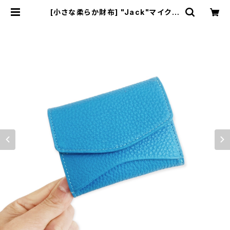
[小さな柔らか財布] "Jack"マイクロ
ウォレット < ロイヤルブルー> 名入
れ・ギフト包装無料 | Dajey Leathe
r Products