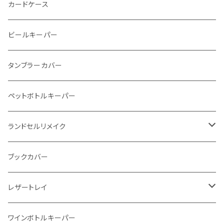
ストーンウォレット
折り財布
カードケース
メタルウォレット
L字ファスナー
ビールキーパー
インビジブルウォレット
柔らか革財布
タンブラーカバー
イントレチャート 編み込みアートウォレット
イントレチャート
ペットボトルキーパー
"Crammy"L字フラップウォレット
ラウンドファスナー
ランドセルリメイク
"メッセージ"カリグラフィーウォレット
写真立て
ブックカバー
レザートレイ
番外編"Wave"
ワインボトルキーパー