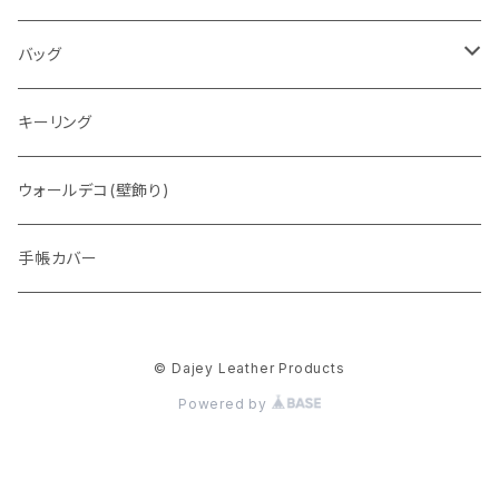
通常盤
バッグ
トートバッグ
キーリング
ウォレットバッグ
ウォールデコ(壁飾り)
手帳カバー
© Dajey Leather Products
Powered by