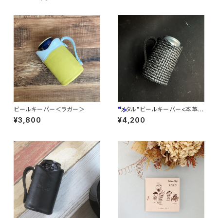
">
ビールキーパー＜ラガー＞
"メタル"ビールキーパー<本革製
>
¥3,800
¥4,200