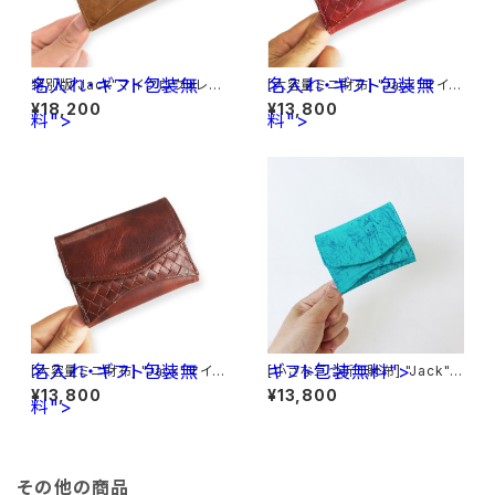
名入れ・ギフト包装無
名入れ・ギフト包装無
特別版"Jack"マイクロウォレッ
[大容量ミニ財布] "Jack"マイク
ト イタリア産ブッテーロ < キャ
ロウォレット < Red> 名入れ・
¥18,200
¥13,800
料">
メル> 名入れ・ギフト包装無料
料">
ギフト包装無料
名入れ・ギフト包装無
ギフト包装無料">
[大容量ミニ財布] "Jack"マイク
[小さな三つ折り財布] "Jack"マ
ロウォレット < Brown> 名入
イクロウォレット エナメル革< ラ
¥13,800
¥13,800
料">
れ・ギフト包装無料
イトブルー> ギフト包装無料
その他の商品