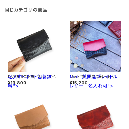
同じカテゴリの商品
名入れ・ギフト包装無
feat. 英国産ブライドル
[大容量ミニ財布] "Jack"マイク
"Jack"マイクロウォレット < Bl
ロウォレット < Black> 名入れ・
ack> feat. 英国産ブライドルレ
¥13,800
¥15,200
料">
ギフト包装無料
レザー
ザー<Red> 名入れ可
名入れ可">