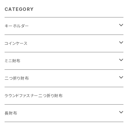
CATEGORY
キーホルダー
"子供の絵"キーホルダー
コインケース
"餞別"キーホルダー
ワンタッチコインケース ブライドルレザー
ミニ財布
"うちの子"ペットキーホルダー
ワンタッチコインケース ブッテーロ
"Jack"マイクロウォレット(三つ折り式)
二つ折り財布
ワンタッチコインケース 国産革
"Ripper"マイクロウォレット(三つ折り式)
"Basic"アートウォレット
ラウンドファスナー二つ折り財布
番外編Basicアートウォレット (インポート革版)
ファスナーコインケース
スキニーウォレット
長財布