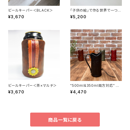
ビールキーパー＜BLACK＞
「子供の絵」で作る世界で一つの
ウォールアート(壁飾り) "スマホ
¥3,670
¥5,200
で撮って送るだけ" 本革製
ビールキーパー＜茶×マルチ＞
"500ml&350ml両方対応" ビ
ールキーパー＜Black＞
¥3,670
¥4,470
商品一覧に戻る