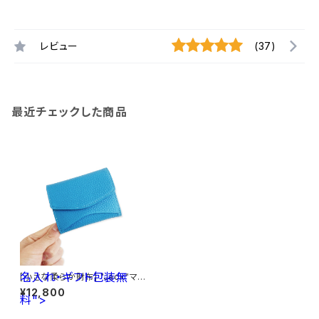
レビュー
(37)
最近チェックした商品
名入れ・ギフト包装無
[小さな柔らか財布] "Jack"マイ
クロウォレット < ロイヤルブル
¥12,800
料">
ー> 名入れ・ギフト包装無料