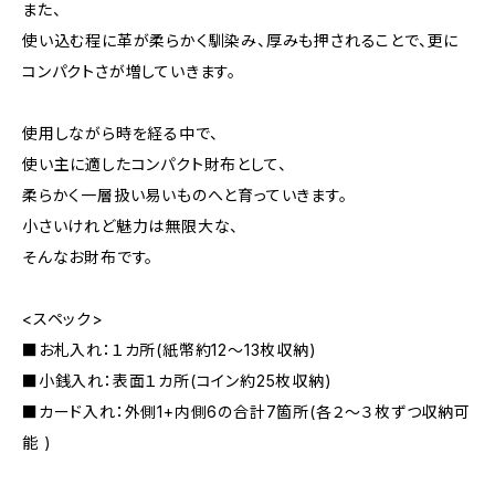
また、
使い込む程に革が柔らかく馴染み、厚みも押されることで、更に
コンパクトさが増していきます。
使用しながら時を経る中で、
使い主に適したコンパクト財布として、
柔らかく一層扱い易いものへと育っていきます。
小さいけれど魅力は無限大な、
そんなお財布です。
<スペック>
■お札入れ：１カ所(紙幣約12〜13枚収納)
■小銭入れ：表面１カ所(コイン約25枚収納)
■カード入れ：外側1+内側6の合計7箇所(各２～３枚ずつ収納可
能 )