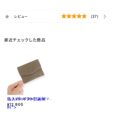
レビュー
(37)
最近チェックした商品
名入れ・ギフト包装無
[小さな柔らか財布] "Jack"マイ
クロウォレット < ブラウングレー
¥12,800
料">
> 名入れ・ギフト包装無料