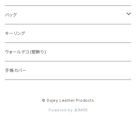
通常盤
バッグ
トートバッグ
キーリング
ウォレットバッグ
ウォールデコ(壁飾り)
手帳カバー
© Dajey Leather Products
Powered by