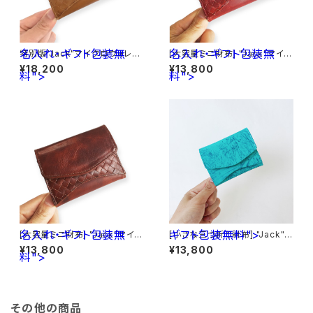
名入れ・ギフト包装無
名入れ・ギフト包装無
特別版"Jack"マイクロウォレッ
[大容量ミニ財布] "Jack"マイク
ト イタリア産ブッテーロ < キャ
ロウォレット < Red> 名入れ・
¥18,200
¥13,800
料">
メル> 名入れ・ギフト包装無料
料">
ギフト包装無料
名入れ・ギフト包装無
ギフト包装無料">
[大容量ミニ財布] "Jack"マイク
[小さな三つ折り財布] "Jack"マ
ロウォレット < Brown> 名入
イクロウォレット エナメル革< ラ
¥13,800
¥13,800
料">
れ・ギフト包装無料
イトブルー> ギフト包装無料
その他の商品