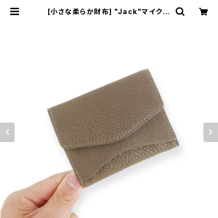
[小さな柔らか財布] "Jack"マイクロ
ウォレット < ブラウングレー> 名入
れ・ギフト包装無料 | Dajey Leathe
r Products