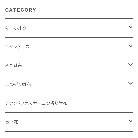
CATEGORY
キーホルダー
"子供の絵"キーホルダー
コインケース
"餞別"キーホルダー
ワンタッチコインケース ブライドルレザー
ミニ財布
"うちの子"ペットキーホルダー
ワンタッチコインケース ブッテーロ
"Jack"マイクロウォレット(三つ折り式)
二つ折り財布
ワンタッチコインケース 国産革
"Ripper"マイクロウォレット(三つ折り式)
"Basic"アートウォレット
ラウンドファスナー二つ折り財布
番外編Basicアートウォレット (インポート革版)
ファスナーコインケース
スキニーウォレット
長財布