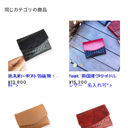
同じカテゴリの商品
名入れ・ギフト包装無
feat. 英国産ブライドル
[大容量ミニ財布] "Jack"マイク
"Jack"マイクロウォレット < Bl
ロウォレット < Black> 名入れ・
ack> feat. 英国産ブライドルレ
¥13,800
¥15,200
料">
ギフト包装無料
レザー
ザー<Red> 名入れ可
名入れ可">