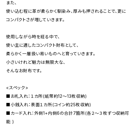
また、
使い込む程に革が柔らかく馴染み、厚みも押されることで、更に
コンパクトさが増していきます。
使用しながら時を経る中で、
使い主に適したコンパクト財布として、
柔らかく一層扱い易いものへと育っていきます。
小さいけれど魅力は無限大な、
そんなお財布です。
<スペック>
■お札入れ：１カ所(紙幣約12〜13枚収納)
■小銭入れ：表面１カ所(コイン約25枚収納)
■カード入れ：外側1+内側6の合計7箇所(各２～３枚ずつ収納可
能 )