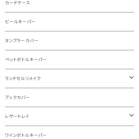
ストーンウォレット
折り財布
カードケース
メタルウォレット
L字ファスナー
ビールキーパー
インビジブルウォレット
柔らか革財布
タンブラーカバー
イントレチャート 編み込みアートウォレット
イントレチャート
ペットボトルキーパー
"Crammy"L字フラップウォレット
ラウンドファスナー
ランドセルリメイク
"メッセージ"カリグラフィーウォレット
写真立て
ブックカバー
レザートレイ
番外編"Wave"
ワインボトルキーパー