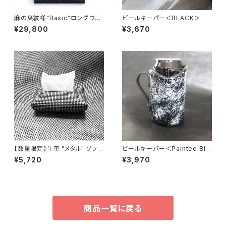
麻の葉紋様“Basic”ロングウォ
ビールキーパー＜BLACK＞
レット Type2 イタリア産ブッテ
¥29,800
¥3,670
ーロ×日本産仔牛革
【数量限定】牛革 "メタル" ソフト
ビールキーパー＜Painted Bla
ティッシュケース（ソフトパック専
ck＞ 蓄光石入り
¥5,720
¥3,970
用）
商品一覧に戻る