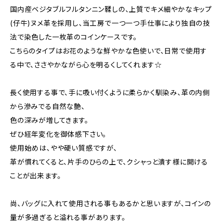
国内産ベジタブルフルタンニン鞣しの、上質でキメ細やかなキップ
(仔牛)ヌメ革を採用し、当工房で一つ一つ手仕事により独自の技
法で染色した一枚革のコインケースです。
こちらのタイプはお花のような鮮やかな色使いで、日常で使用す
る中で、ささやかながら心を明るくしてくれます☆
長く使用する事で、手に吸い付くように柔らかく馴染み、革の内側
から滲みでる自然な艶、
色の深みが増してきます。
ぜひ経年変化を御体感下さい。
使用始めは、やや硬い質感ですが、
革が慣れてくると、片手のひらの上で、クシャっと潰す様に開ける
ことが出来ます。
尚、バッグに入れて使用される事もあるかと思いますが、コインの
量が多過ぎると溢れる事があります。