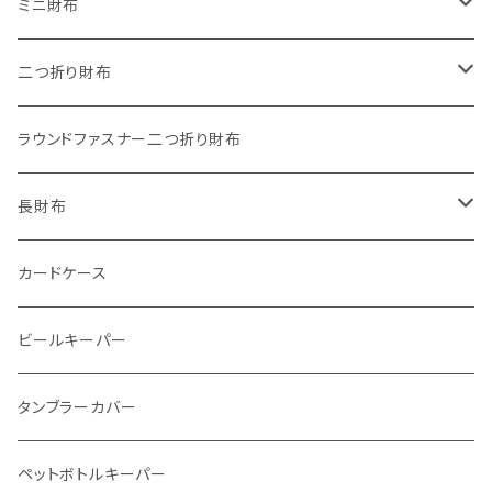
"餞別"キーホルダー
ワンタッチコインケース ブライドルレザー
ミニ財布
"うちの子"ペットキーホルダー
ワンタッチコインケース ブッテーロ
"Jack"マイクロウォレット(三つ折り式)
二つ折り財布
ワンタッチコインケース 国産革
"Ripper"マイクロウォレット(三つ折り式)
"Basic"アートウォレット
ラウンドファスナー二つ折り財布
番外編Basicアートウォレット (インポート革版)
ファスナーコインケース
スキニーウォレット
長財布
ストーンウォレット
折り財布
カードケース
メタルウォレット
L字ファスナー
ビールキーパー
インビジブルウォレット
柔らか革財布
タンブラーカバー
イントレチャート 編み込みアートウォレット
イントレチャート
ペットボトルキーパー