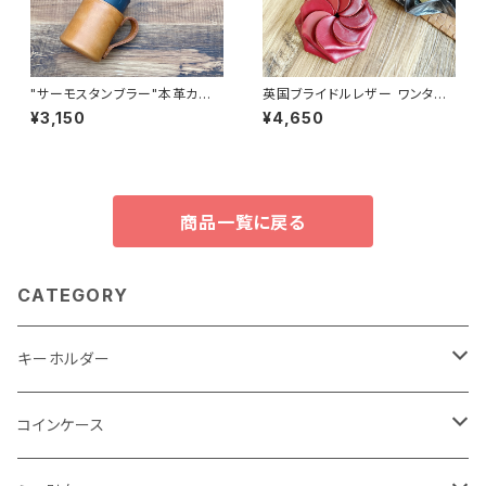
"サーモスタンブラー"本革カバ
英国ブライドルレザー ワンタッ
ー＜CAMEL＞ 保冷機能付き T
チコインケース＜RED＞名入れ
¥3,150
¥4,650
HERMOS 350mlカバー☆
刻印 &ギフト包装無料☆
商品一覧に戻る
CATEGORY
キーホルダー
"子供の絵"キーホルダー
コインケース