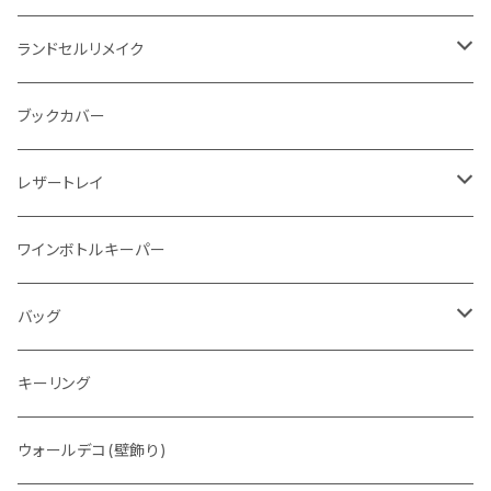
"Crammy"L字フラップウォレット
ラウンドファスナー
ランドセルリメイク
"メッセージ"カリグラフィーウォレット
写真立て
ブックカバー
レザートレイ
番外編"Wave"
ワインボトルキーパー
通常盤
バッグ
トートバッグ
キーリング
ウォレットバッグ
ウォールデコ(壁飾り)