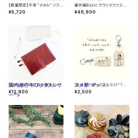
【数量限定】牛革 "メタル" ソフト
番外編Basic ラウンドファスナ
ティッシュケース（ソフトパック専
ーロングウォレット ブッテーロ
¥5,720
¥49,800
用）
麻の葉紋様× ブライドル レザー
国内産仔牛ワックスレザ
ヌメ革 ">
"Antique" ほぼ日手帳カバーA
"スマホで撮って送るだけ" 「子
6サイズ <D.Red> 国内産仔
供の絵」から作る世界で一つの
¥12,800
¥2,500
ー">
牛ワックスレザー
キーホルダー <タグ型> ヌメ
革