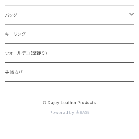
通常盤
バッグ
トートバッグ
キーリング
ウォレットバッグ
ウォールデコ(壁飾り)
手帳カバー
© Dajey Leather Products
Powered by