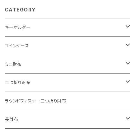
CATEGORY
キーホルダー
"子供の絵"キーホルダー
コインケース
"餞別"キーホルダー
ワンタッチコインケース ブライドルレザー
ミニ財布
"うちの子"ペットキーホルダー
ワンタッチコインケース ブッテーロ
"Jack"マイクロウォレット(三つ折り式)
二つ折り財布
ワンタッチコインケース 国産革
"Ripper"マイクロウォレット(三つ折り式)
"Basic"アートウォレット
ラウンドファスナー二つ折り財布
番外編Basicアートウォレット (インポート革版)
ファスナーコインケース
スキニーウォレット
長財布