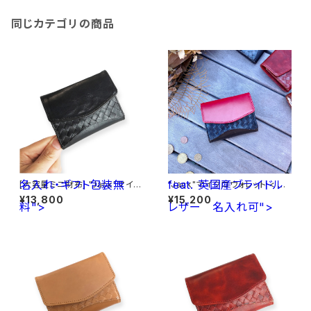
同じカテゴリの商品
名入れ・ギフト包装無
feat. 英国産ブライドル
[大容量ミニ財布] "Jack"マイク
"Jack"マイクロウォレット < Bl
ロウォレット < Black> 名入れ・
ack> feat. 英国産ブライドルレ
¥13,800
¥15,200
料">
ギフト包装無料
レザー
ザー<Red> 名入れ可
名入れ可">