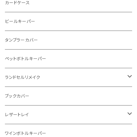
ストーンウォレット
折り財布
カードケース
メタルウォレット
L字ファスナー
ビールキーパー
インビジブルウォレット
柔らか革財布
タンブラーカバー
イントレチャート 編み込みアートウォレット
イントレチャート
ペットボトルキーパー
"Crammy"L字フラップウォレット
ラウンドファスナー
ランドセルリメイク
"メッセージ"カリグラフィーウォレット
写真立て
ブックカバー
レザートレイ
番外編"Wave"
ワインボトルキーパー