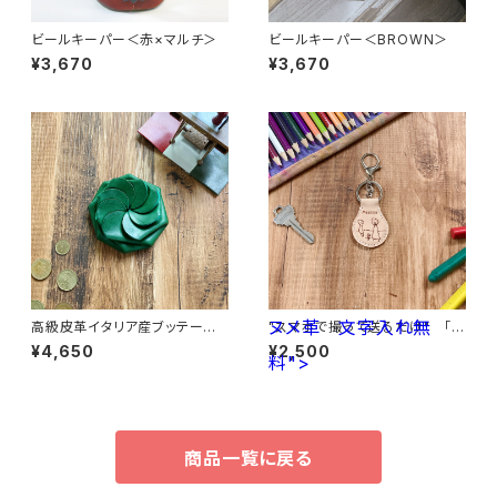
ビールキーパー＜赤×マルチ＞
ビールキーパー＜BROWN＞
¥3,670
¥3,670
ヌメ革 文字入れ無
高級皮革イタリア産ブッテーロ
"スマホで撮って送るだけ" 「子
レザー ワンタッチコインケース
供の絵」から作る世界で一つの
¥4,650
¥2,500
＜Green＞ ☆ギフト包装＆ネー
料">
キーホルダー <丸型> ヌメ
ム入れ無料☆
革 文字入れ無料
商品一覧に戻る