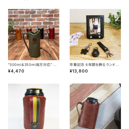
"500ml&350ml両方対応" ビ
卒業記念 6年間を飾るランドセ
ールキーパー＜Olive Green
ルフレーム(リメイク) キーホル
¥4,470
¥13,800
＞
ダー3点セット付き