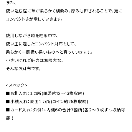
また、
使い込む程に革が柔らかく馴染み、厚みも押されることで、更に
コンパクトさが増していきます。
使用しながら時を経る中で、
使い主に適したコンパクト財布として、
柔らかく一層扱い易いものへと育っていきます。
小さいけれど魅力は無限大な、
そんなお財布です。
<スペック>
■お札入れ：１カ所(紙幣約12〜13枚収納)
■小銭入れ：表面１カ所(コイン約25枚収納)
■カード入れ：外側1+内側6の合計7箇所(各２～３枚ずつ収納可
能 )