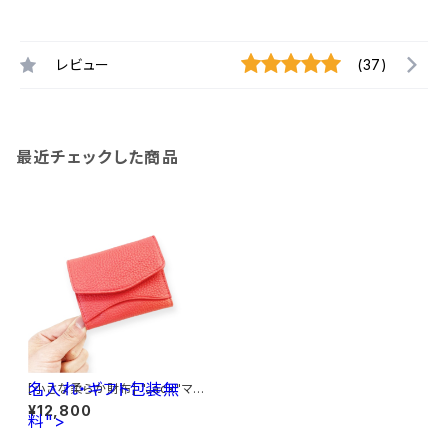
レビュー
(37)
最近チェックした商品
名入れ・ギフト包装無
[小さな柔らか財布] "Jack"マイ
クロウォレット < サーモンピンク
¥12,800
料">
> 名入れ・ギフト包装無料