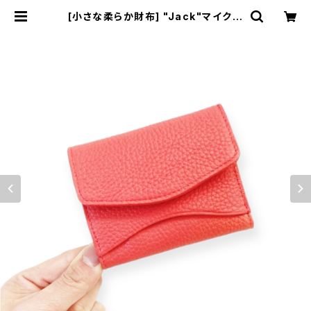
[小さな柔らか財布] "Jack"マイクロ
ウォレット < サーモンピンク> 名入
れ・ギフト包装無料 | Dajey Leathe
r Products