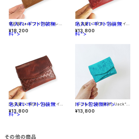
名入れ・ギフト包装無
名入れ・ギフト包装無
特別版"Jack"マイクロウォレッ
[大容量ミニ財布] "Jack"マイク
ト イタリア産ブッテーロ < キャ
ロウォレット < Red> 名入れ・
¥18,200
¥13,800
料">
メル> 名入れ・ギフト包装無料
料">
ギフト包装無料
名入れ・ギフト包装無
ギフト包装無料">
[大容量ミニ財布] "Jack"マイク
[小さな三つ折り財布] "Jack"マ
ロウォレット < Brown> 名入
イクロウォレット エナメル革< ラ
¥13,800
¥13,800
料">
れ・ギフト包装無料
イトブルー> ギフト包装無料
その他の商品