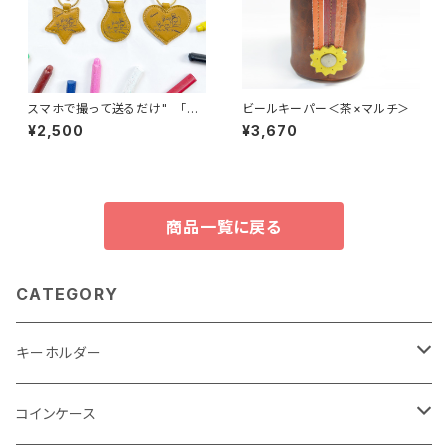
スマホで撮って送るだけ" 「子
ビールキーパー＜茶×マルチ＞
供の絵」から作る世界で一つの
¥2,500
¥3,670
キーホルダー マスタードイエ
ロー ゴールド金具
商品一覧に戻る
CATEGORY
キーホルダー
"子供の絵"キーホルダー
コインケース