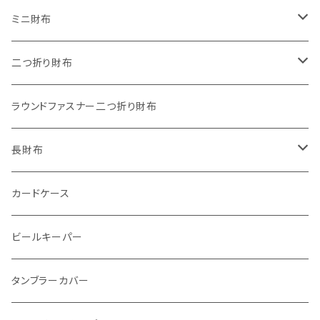
"餞別"キーホルダー
ワンタッチコインケース ブライドルレザー
ミニ財布
"うちの子"ペットキーホルダー
ワンタッチコインケース ブッテーロ
"Jack"マイクロウォレット(三つ折り式)
二つ折り財布
ワンタッチコインケース 国産革
"Ripper"マイクロウォレット(三つ折り式)
"Basic"アートウォレット
ラウンドファスナー二つ折り財布
番外編Basicアートウォレット (インポート革版)
ファスナーコインケース
スキニーウォレット
長財布
ストーンウォレット
折り財布
カードケース
メタルウォレット
L字ファスナー
ビールキーパー
インビジブルウォレット
柔らか革財布
タンブラーカバー