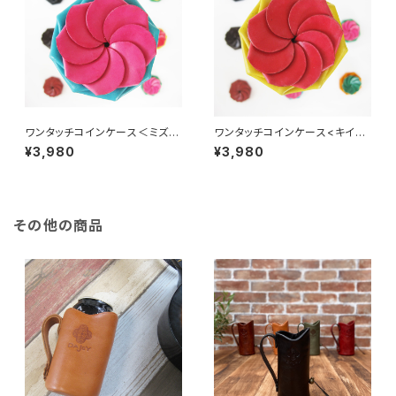
ワンタッチコインケース＜ミズイ
ワンタッチコインケース<キイロ
ロ×ピンク＞
×アカ>
¥3,980
¥3,980
その他の商品