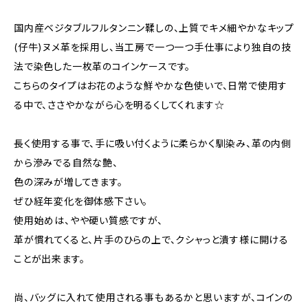
国内産ベジタブルフルタンニン鞣しの、上質でキメ細やかなキップ
(仔牛)ヌメ革を採用し、当工房で一つ一つ手仕事により独自の技
法で染色した一枚革のコインケースです。
こちらのタイプはお花のような鮮やかな色使いで、日常で使用す
る中で、ささやかながら心を明るくしてくれます☆
長く使用する事で、手に吸い付くように柔らかく馴染み、革の内側
から滲みでる自然な艶、
色の深みが増してきます。
ぜひ経年変化を御体感下さい。
使用始めは、やや硬い質感ですが、
革が慣れてくると、片手のひらの上で、クシャっと潰す様に開ける
ことが出来ます。
尚、バッグに入れて使用される事もあるかと思いますが、コインの