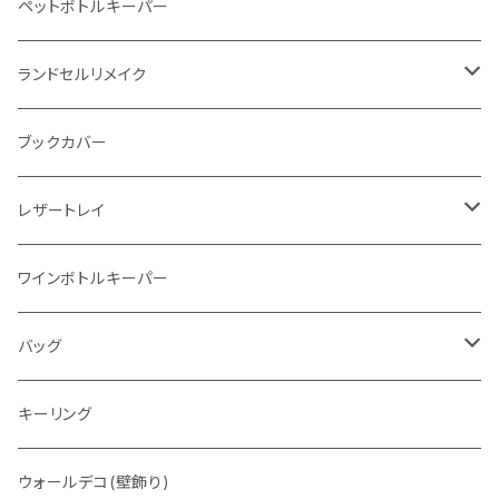
イントレチャート 編み込みアートウォレット
イントレチャート
ペットボトルキーパー
"Crammy"L字フラップウォレット
ラウンドファスナー
ランドセルリメイク
"メッセージ"カリグラフィーウォレット
写真立て
ブックカバー
レザートレイ
番外編"Wave"
ワインボトルキーパー
通常盤
バッグ
トートバッグ
キーリング
ウォレットバッグ
ウォールデコ(壁飾り)