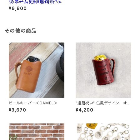
☆ネーム刻印無料☆">
"Wave" レザートレイ(キャッシ
ュトレイ)<RED> ☆ネーム刻印
¥6,800
無料☆
その他の商品
ビールキーパー＜CAMEL＞
"還暦祝い" 缶風デザイン オリ
ジナルビールキーパー＜D.Red
¥3,670
¥4,200
＞国内産仔牛革