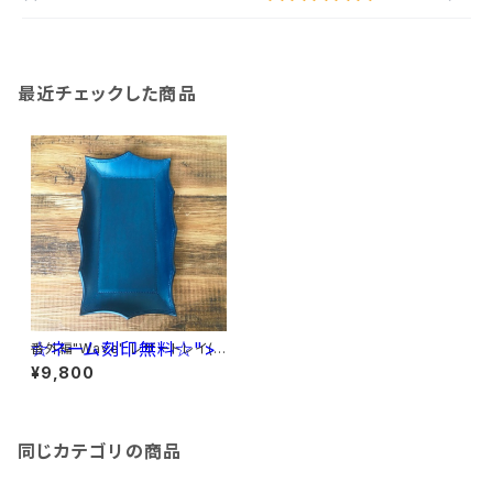
最近チェックした商品
☆ネーム刻印無料☆">
番外編"Wave" レザートレイ(キ
ャッシュトレイ) ブッテーロ<ネイ
¥9,800
ビー> ☆ネーム刻印無料☆
同じカテゴリの商品