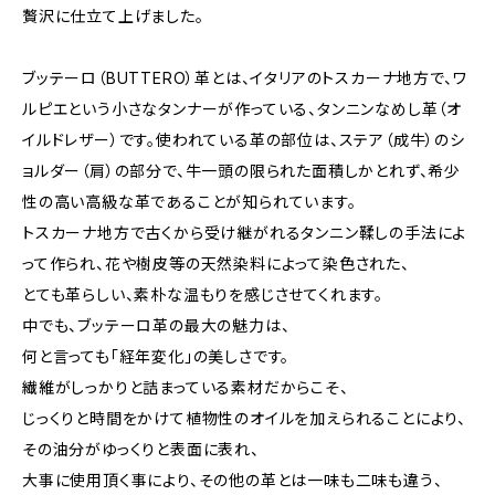
贅沢に仕立て上げました。
ブッテーロ（BUTTERO）革とは、イタリアのトスカーナ地方で、ワ
ルピエという小さなタンナーが作っている、タンニンなめし革（オ
イルドレザー）です。使われている革の部位は、ステア（成牛）のシ
ョルダー（肩）の部分で、牛一頭の限られた面積しかとれず、希少
性の高い高級な革であることが知られています。
トスカーナ地方で古くから受け継がれるタンニン鞣しの手法によ
って作られ、花や樹皮等の天然染料によって染色された、
とても革らしい、素朴な温もりを感じさせてくれます。
中でも、ブッテーロ革の最大の魅力は、
何と言っても「経年変化」の美しさです。
繊維がしっかりと詰まっている素材だからこそ、
じっくりと時間をかけて植物性のオイルを加えられることにより、
その油分がゆっくりと表面に表れ、
大事に使用頂く事により、その他の革とは一味も二味も違う、