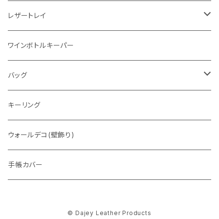
レザートレイ
番外編"Wave"
ワインボトルキーパー
通常盤
バッグ
トートバッグ
キーリング
ウォレットバッグ
ウォールデコ(壁飾り)
手帳カバー
© Dajey Leather Products