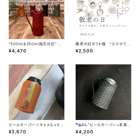
"500ml&350ml両方対応" ビ
敬老の日ギフト版 "スマホで撮
ールキーパー＜RED＞
って送るだけ"「子供の絵」から
¥4,470
¥2,500
作る世界で一つのキーホルダ
ー 本革
">
ビールキーパー＜キャメル×マル
"メタル"ビールキーパー<本革製
チ＞
>
¥3,670
¥4,200