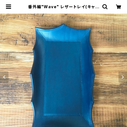
番外編"Wave" レザートレイ(キャッ
シュトレイ) ブッテーロ<ネイビー> ☆
ネーム刻印無料☆ | Dajey Leathe
r Products