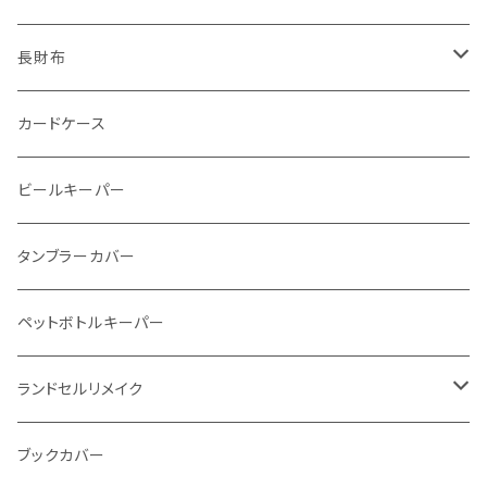
番外編Basicアートウォレット (インポート革版)
ファスナーコインケース
スキニーウォレット
長財布
ストーンウォレット
折り財布
カードケース
メタルウォレット
L字ファスナー
ビールキーパー
インビジブルウォレット
柔らか革財布
タンブラーカバー
イントレチャート 編み込みアートウォレット
イントレチャート
ペットボトルキーパー
"Crammy"L字フラップウォレット
ラウンドファスナー
ランドセルリメイク
"メッセージ"カリグラフィーウォレット
写真立て
ブックカバー