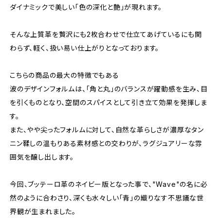
ダイナミックで美しい「色の深化と艶」が現れます。
そんな上質革を贅沢にも2枚合わせで仕立てあげているにも関
わらず、軽く、扱い易い仕上がりとなっております。
こちらの商品の最大の特徴でもある
波のデザインフォルムは、「角と丸」のバランスが躍動感を生み、目
を引くものとなり、空間のスパイスとして引き立て効果を発揮しま
す。
また、やや尖ったフォルムに対して、自然な革らしさが濃厚なタン
ニン鞣しの温もりある素材感との交わりが、ラグジュアリーな雰
囲気を醸し出します。
今回、ブッテーロ革のネイビー版となった事で、"Wave"の名に必
然のように合わさり、深くも水々しい「青」の織りなす不思議な世
界観が生まれました。