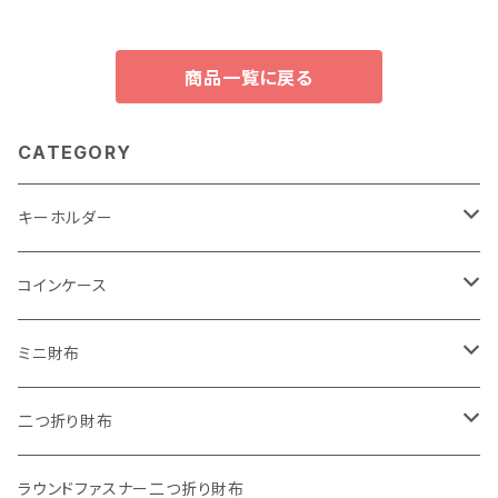
商品一覧に戻る
CATEGORY
キーホルダー
"子供の絵"キーホルダー
コインケース
"餞別"キーホルダー
ワンタッチコインケース ブライドルレザー
ミニ財布
"うちの子"ペットキーホルダー
ワンタッチコインケース ブッテーロ
"Jack"マイクロウォレット(三つ折り式)
二つ折り財布
ワンタッチコインケース 国産革
"Ripper"マイクロウォレット(三つ折り式)
"Basic"アートウォレット
ラウンドファスナー二つ折り財布