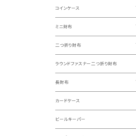
"子供の絵"キーホルダー
コインケース
"餞別"キーホルダー
ワンタッチコインケース ブライドルレザ
ミニ財布
ー
"うちの子"ペットキーホルダー
"Jack"マイクロウォレット(三つ折り式)
二つ折り財布
ワンタッチコインケース ブッテーロ
"Ripper"マイクロウォレット(三つ折り
"Basic"アートウォレット
ラウンドファスナー二つ折り財布
ワンタッチコインケース 国産革
式)
番外編Basicアートウォレット (インポート革版)
スキニーウォレット
長財布
ファスナーコインケース
ストーンウォレット
折り財布
カードケース
メタルウォレット
L字ファスナー
ビールキーパー