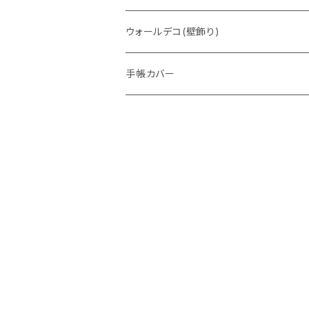
ウォレットバッグ
ウォールデコ(壁飾り)
手帳カバー