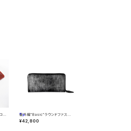
">
ーロン
番外編"Basic"ラウンドファスナ
ックス
ーロング 英国産ブライドルレザ
¥42,800
ー×日本産仔牛革<Black>