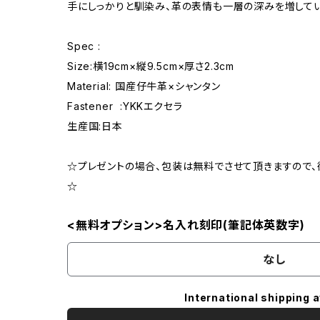
手にしっかりと馴染み、革の表情も一層の深みを増してい
Spec :
Size:横19cm×縦9.5cm×厚さ2.3cm
Material: 国産仔牛革×シャンタン
Fastener :YKKエクセラ
生産国:日本
☆プレゼントの場合、包装は無料でさせて頂きますので
☆
<無料オプション>名入れ刻印(筆記体英数字)
なし
International shipping a