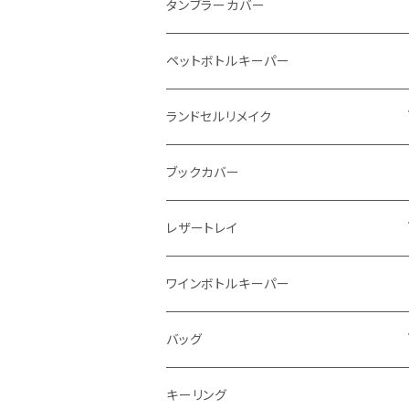
インビジブルウォレット
柔らか革財布
タンブラーカバー
イントレチャート 編み込みアートウォレッ
イントレチャート
ペットボトルキーパー
ト
ラウンドファスナー
ランドセルリメイク
"Crammy"L字フラップウォレット
写真立て
ブックカバー
"メッセージ"カリグラフィーウォレット
レザートレイ
番外編"Wave"
ワインボトルキーパー
通常盤
バッグ
トートバッグ
キーリング