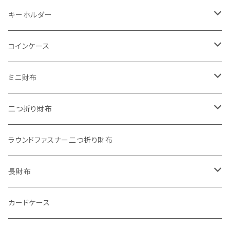
キーホルダー
"子供の絵"キーホルダー
コインケース
"餞別"キーホルダー
ワンタッチコインケース ブライドルレザー
ミニ財布
"うちの子"ペットキーホルダー
ワンタッチコインケース ブッテーロ
"Jack"マイクロウォレット(三つ折り式)
二つ折り財布
ワンタッチコインケース 国産革
"Ripper"マイクロウォレット(三つ折り式)
"Basic"アートウォレット
ラウンドファスナー二つ折り財布
番外編Basicアートウォレット (インポート革版)
ファスナーコインケース
スキニーウォレット
長財布
ストーンウォレット
折り財布
カードケース