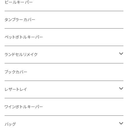
メタルウォレット
L字ファスナー
ビールキーパー
インビジブルウォレット
柔らか革財布
タンブラーカバー
イントレチャート 編み込みアートウォレット
イントレチャート
ペットボトルキーパー
"Crammy"L字フラップウォレット
ラウンドファスナー
ランドセルリメイク
"メッセージ"カリグラフィーウォレット
写真立て
ブックカバー
レザートレイ
番外編"Wave"
ワインボトルキーパー
通常盤
バッグ