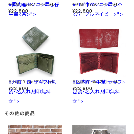
×国内産タンニン鞣し仔
×コブ牛タンニン鞣し革
番外編" Basic"アートウォレット
番外編" Basic"アートウォレット
イタリア産オイルヌメ<薄茶>×
イタリア産オイルヌメ<黒>×コブ
¥22,800
¥22,800
牛革<茶>">
国内産タンニン鞣し仔牛革<茶>
<パープルネイビー>">
牛タンニン鞣し革<パープルネイ
ビー>
×バローロ
☆ギフト包
×国内産仔牛革
☆ギフト
番外編 "Basic"アートウォレット
番外編 "Basic"アートウォレット
ブライドルレザー<GREEN>×バ
ブライドルレザー<RED>×国内
¥22,800
¥22,800
装・名入れ刻印無料
ローロ<Olive Green> ☆ギフ
包装・名入れ刻印無料
産仔牛革<RED> ☆ギフト包装・
ト包装・名入れ刻印無料☆
名入れ刻印無料☆
☆">
☆">
その他の商品