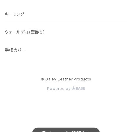
トートバッグ
キーリング
ウォレットバッグ
ウォールデコ(壁飾り)
手帳カバー
© Dajey Leather Products
Powered by