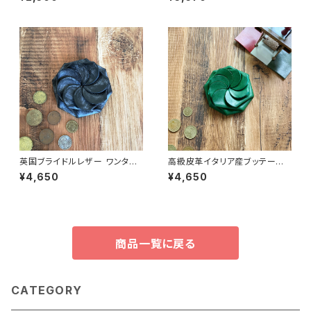
る世界にひとつだけの本革キー
ホルダー
英国ブライドルレザー ワンタッ
高級皮革イタリア産ブッテーロ
チコインケース＜Black＞ ☆ギ
レザー ワンタッチコインケース
¥4,650
¥4,650
フト包装無料☆名入れ刻印無料
＜Green＞ ☆ギフト包装＆ネー
☆
ム入れ無料☆
商品一覧に戻る
CATEGORY