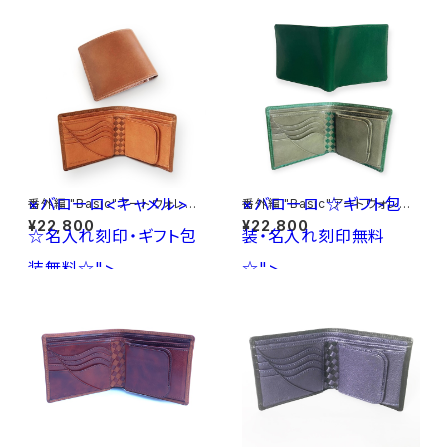
×バローロ<キャメル>
×バローロ
☆ギフト包
番外編 "Basic"アートウォレット
番外編 "Basic"アートウォレット
ブッテーロ<ベージュ>×バロー
ブッテーロ<GREEN>×バロー
¥22,800
¥22,800
☆名入れ刻印・ギフト包
ロ<キャメル> ☆名入れ刻印・ギ
装・名入れ刻印無料
ロ<Olive Green> ☆ギフト包
フト包装無料☆
装・名入れ刻印無料☆
装無料☆">
☆">