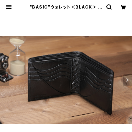
"BASIC"ウォレット＜BLACK＞ カ
ードタイプ (名入れ刻印・ギフト包装
無料) | Dajey Leather Product
s