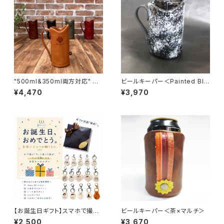
"500ml&350ml両方対応" ビ
ビールキーパー＜Painted Bla
ールキーパー＜CAMEL＞
ck＞ 蓄光石入り
¥4,470
¥3,970
【お誕生日ギフト】スマホで撮っ
ビールキーパー＜茶×マルチ＞
て送るだけ｜お子さまの絵で作
¥2,500
¥3,670