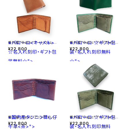
×バローロ<キャメル>
×バローロ
☆ギフト包
番外編 "Basic"アートウォレット
番外編 "Basic"アートウォレット
ブッテーロ<ベージュ>×バロー
ブッテーロ<GREEN>×バロー
¥22,800
¥22,800
☆名入れ刻印・ギフト包
ロ<キャメル> ☆名入れ刻印・ギ
装・名入れ刻印無料
ロ<Olive Green> ☆ギフト包
フト包装無料☆
装・名入れ刻印無料☆
装無料☆">
☆">
×国内産タンニン鞣し仔
×バローロ
☆ギフト包
番外編" Basic"アートウォレット
番外編 "Basic"アートウォレット
イタリア産オイルヌメ<薄茶>×
ブライドルレザー<GREEN>×バ
¥22,800
¥22,800
牛革<茶>">
国内産タンニン鞣し仔牛革<茶>
装・名入れ刻印無料
ローロ<Olive Green> ☆ギフ