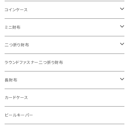
"子供の絵"キーホルダー
コインケース
"餞別"キーホルダー
ワンタッチコインケース ブライドルレザー
ミニ財布
"うちの子"ペットキーホルダー
ワンタッチコインケース ブッテーロ
"Jack"マイクロウォレット(三つ折り式)
二つ折り財布
ワンタッチコインケース 国産革
"Ripper"マイクロウォレット(三つ折り式)
"Basic"アートウォレット
ラウンドファスナー二つ折り財布
番外編Basicアートウォレット (インポート革版)
ファスナーコインケース
スキニーウォレット
長財布
ストーンウォレット
折り財布
カードケース
メタルウォレット
L字ファスナー
ビールキーパー