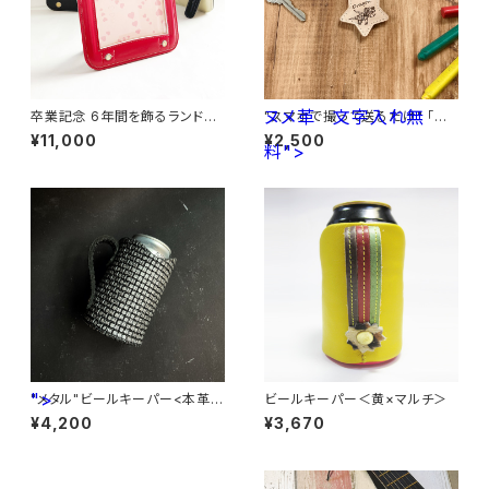
ヌメ革 文字入れ無
卒業記念 6年間を飾るランドセ
"スマホで撮って送るだけ" 「子
ルフレーム （ランドセルリメイ
供の絵」から作る世界で一つの
¥11,000
¥2,500
ク） <横向きタイプ>
料">
キーホルダー <星型> ヌメ
革 文字入れ無料
">
"メタル"ビールキーパー<本革製
ビールキーパー＜黄×マルチ＞
>
¥4,200
¥3,670