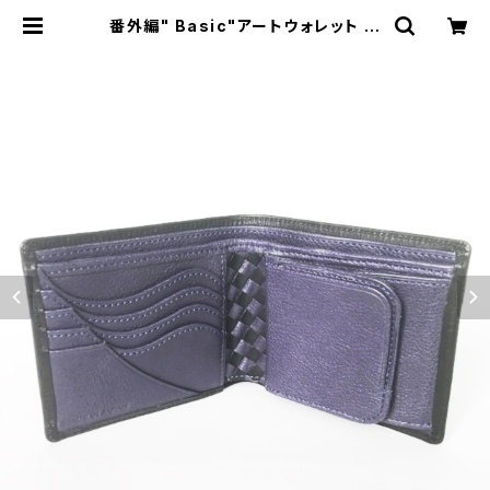
番外編" Basic"アートウォレット イ
タリア産オイルヌメ<黒>×コブ牛タン
ニン鞣し革<パープルネイビー> | Da
jey Leather Products