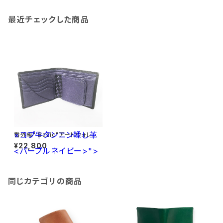
最近チェックした商品
×コブ牛タンニン鞣し革
番外編" Basic"アートウォレット
イタリア産オイルヌメ<黒>×コブ
¥22,800
<パープルネイビー>">
牛タンニン鞣し革<パープルネイ
ビー>
同じカテゴリの商品