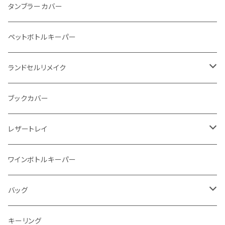
インビジブルウォレット
柔らか革財布
タンブラーカバー
イントレチャート 編み込みアートウォレット
イントレチャート
ペットボトルキーパー
"Crammy"L字フラップウォレット
ラウンドファスナー
ランドセルリメイク
"メッセージ"カリグラフィーウォレット
写真立て
ブックカバー
レザートレイ
番外編"Wave"
ワインボトルキーパー
通常盤
バッグ
トートバッグ
キーリング