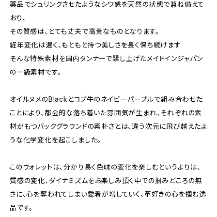
薬品でシュリンクさせたようなシワ感を天然の状態で兼ね備えて
おり、
その質感は、とても丈夫で高貴なものとなります。
経年変化は遅く、もともと持つ美しさを長く保ち続けます
そんな特殊素材を国内タンナーで鞣し上げたメイドインジャパン
の一級素材です。
オイルヌメのBlackとコブ牛のネイビーパープルで組み合わせた
ことにより、都会的な落ち着いた雰囲気が生まれ、それぞれの素
材がもつバックグラウンドの素朴さとは、違う次元に飛び越えたよ
うな化学変化を起こしました。
このウォレットは、分かり易く色味の変化を楽しむというよりは、
質感の変化、ダイナミズムをお楽しみ頂く中での掴みどころの無
さに、心を奪われてしまい愛着が増していく、革好きの心を掴む逸
品です。