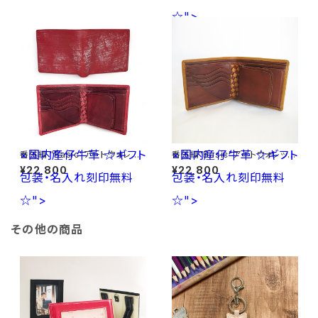
ト包装・名入れ刻印無料☆
☆">
×国内産仔牛革
☆ギフト
×国内産仔牛革
☆ギフト
番外編 "Basic"アートウォレット
番外編"Basic"アートウォレット
ブライドルレザー<RED>×国内
ブライドルレザー<TAN>×国内
¥22,800
¥22,800
包装・名入れ刻印無料
産仔牛革<RED> ☆ギフト包装・
包装・名入れ刻印無料
産仔牛革<Brown> ☆ギフト包
名入れ刻印無料☆
装・名入れ刻印無料☆
☆">
☆">
その他の商品