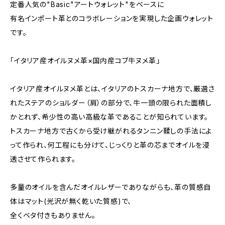
定番人気の"Basic"アートウォレット"をベースに
有名インポート革とのコラボレーションを実現した企画ウォレット
です。
「イタリア産オイルヌメ革×国内産コブ牛ヌメ革」
イタリア産オイルヌメ革とは、イタリアのトスカーナ地方で、厳選さ
れたステアのショルダー（肩）の部分で、牛一頭の限られた面積し
かとれず、希少性の高い高級な革であることが知られています。
トスカーナ地方で古くから受け継がれるタンニン鞣しの手法によ
って作られ、何工程にも分けて、じっくりと革の芯までオイルを浸
透させて作られます。
多量のオイルを含んだオイルレザーでありながらも、革の質感自
体はマット(光沢が無く乾いた質感)で、
全くベタ付きもありません。