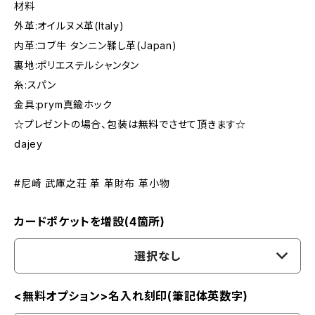
材料
外革:オイルヌメ革(Italy)
内革:コブ牛 タンニン鞣し革(Japan)
裏地:ポリエステルシャンタン
糸:スパン
金具:prym真鍮ホック
☆プレゼントの場合、包装は無料でさせて頂きます☆
dajey
#尼崎 武庫之荘 革 革財布 革小物
カードポケットを増設(4箇所)
選択なし
<無料オプション>名入れ刻印(筆記体英数字)