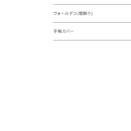
ウォレットバッグ
ウォールデコ(壁飾り)
手帳カバー