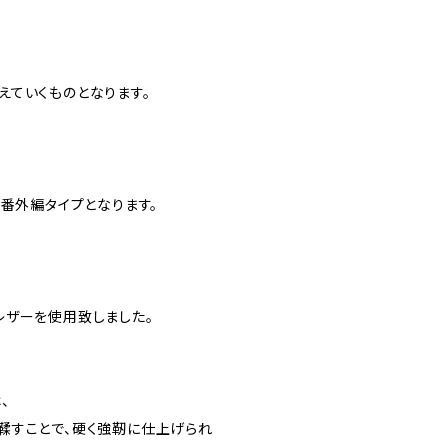
えていくものとなります。
)
た番外編タイプとなります。
レザーを使用致しました。
、
鞣すことで、硬く強靭に仕上げられ