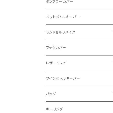
インビジブルウォレット
柔らか革財布
タンブラーカバー
イントレチャート 編み込みアートウォレッ
イントレチャート
ペットボトルキーパー
ト
ラウンドファスナー
ランドセルリメイク
"Crammy"L字フラップウォレット
写真立て
ブックカバー
"メッセージ"カリグラフィーウォレット
レザートレイ
番外編"Wave"
ワインボトルキーパー
通常盤
バッグ
トートバッグ
キーリング