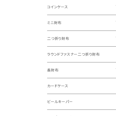
"子供の絵"キーホルダー
コインケース
"餞別"キーホルダー
ワンタッチコインケース ブライドルレザ
ミニ財布
ー
"うちの子"ペットキーホルダー
"Jack"マイクロウォレット(三つ折り式)
二つ折り財布
ワンタッチコインケース ブッテーロ
"Ripper"マイクロウォレット(三つ折り
"Basic"アートウォレット
ラウンドファスナー二つ折り財布
ワンタッチコインケース 国産革
式)
番外編Basicアートウォレット (インポート革版)
スキニーウォレット
長財布
ファスナーコインケース
ストーンウォレット
折り財布
カードケース
メタルウォレット
L字ファスナー
ビールキーパー