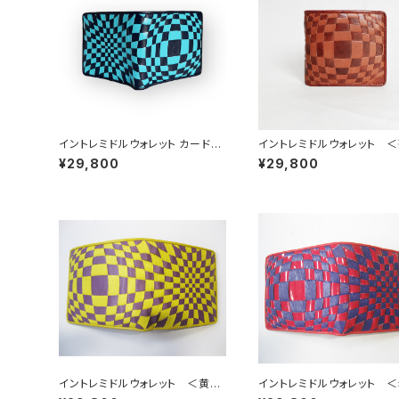
イントレミドルウォレット カードタ
イントレミドルウォレット ＜
イプ＜D.Navy×L.Blue＞ 二つ折
キャメル＞
¥29,800
¥29,800
り財布 イントレチャート
イントレミドルウォレット ＜黄×
イントレミドルウォレット 
紫＞
ナメル×紫＞