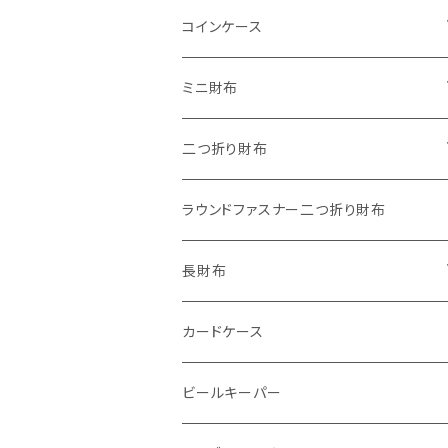
"子供の絵"キーホルダー
コインケース
"餞別"キーホルダー
ワンタッチコインケース ブライドルレザ
ミニ財布
ー
"うちの子"ペットキーホルダー
"Jack"マイクロウォレット(三つ折り式)
二つ折り財布
ワンタッチコインケース ブッテーロ
"Ripper"マイクロウォレット(三つ折り
"Basic"アートウォレット
ラウンドファスナー二つ折り財布
ワンタッチコインケース 国産革
式)
番外編Basicアートウォレット (インポート革版)
スキニーウォレット
長財布
ファスナーコインケース
ストーンウォレット
折り財布
カードケース
メタルウォレット
L字ファスナー
ビールキーパー