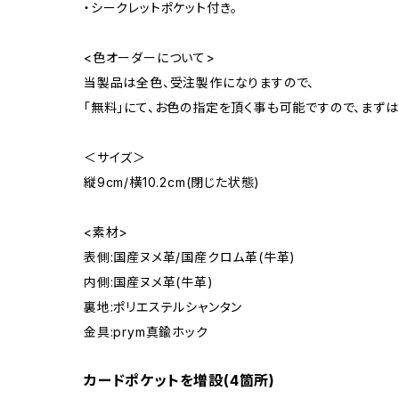
・シークレットポケット付き。
<色オーダーについて>
当製品は全色、受注製作になりますので、
「無料」にて、お色の指定を頂く事も可能ですので、まず
＜サイズ＞
縦9cm/横10.2cm(閉じた状態)
<素材>
表側:国産ヌメ革/国産クロム革(牛革)
内側:国産ヌメ革(牛革)
裏地:ポリエステルシャンタン
金具:prym真鍮ホック
カードポケットを増設(4箇所)