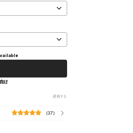
vailable
向け
通報する
(37)