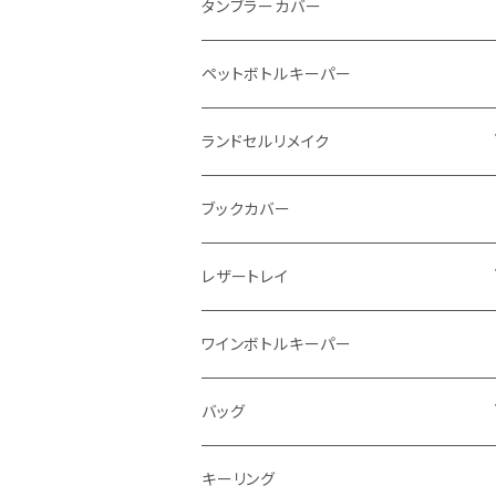
インビジブルウォレット
柔らか革財布
タンブラーカバー
イントレチャート 編み込みアートウォレッ
イントレチャート
ペットボトルキーパー
ト
ラウンドファスナー
ランドセルリメイク
"Crammy"L字フラップウォレット
写真立て
ブックカバー
"メッセージ"カリグラフィーウォレット
レザートレイ
番外編"Wave"
ワインボトルキーパー
通常盤
バッグ
トートバッグ
キーリング