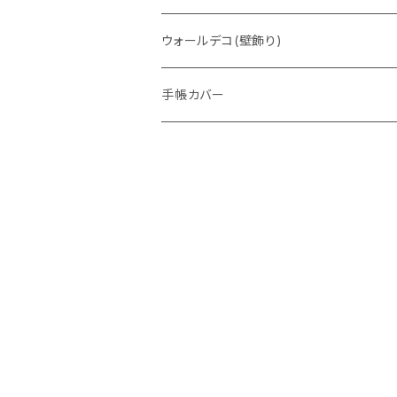
ウォレットバッグ
ウォールデコ(壁飾り)
手帳カバー