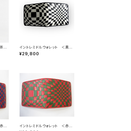
茶×
イントレミドルウォレット ＜黒×
白＞
¥29,800
＜赤エ
イントレミドルウォレット ＜赤×
緑＞