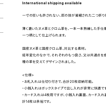
International shipping available
一寸の狂いも許されない、匠の技が凝縮された二つ折り
薄く漉いたヌメ革とクロム革を、一本一本熟練した手仕
一つ柄として仕上げられます。
国産ヌメ革と国産クロム革、対比する素材。
経年変化のなかで、それぞれのもつ良さ、又は共通点を
種の革を交えてデザインされました。
<仕様>
・お札入れは仕切り付きで、合計20枚収納可能。
・小銭入れはボックスタイプで出し入れが非常に快適です
・カード入れは4枚用ですが、小銭入れ裏面、カード入れ
計14枚は余裕です。