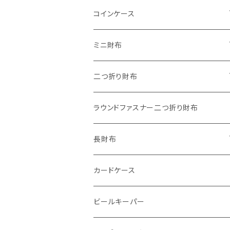
"子供の絵"キーホルダー
コインケース
"餞別"キーホルダー
ワンタッチコインケース ブライドルレザ
ミニ財布
ー
"うちの子"ペットキーホルダー
"Jack"マイクロウォレット(三つ折り式)
二つ折り財布
ワンタッチコインケース ブッテーロ
"Ripper"マイクロウォレット(三つ折り
"Basic"アートウォレット
ラウンドファスナー二つ折り財布
ワンタッチコインケース 国産革
式)
番外編Basicアートウォレット (インポート革版)
スキニーウォレット
長財布
ファスナーコインケース
ストーンウォレット
折り財布
カードケース
メタルウォレット
L字ファスナー
ビールキーパー