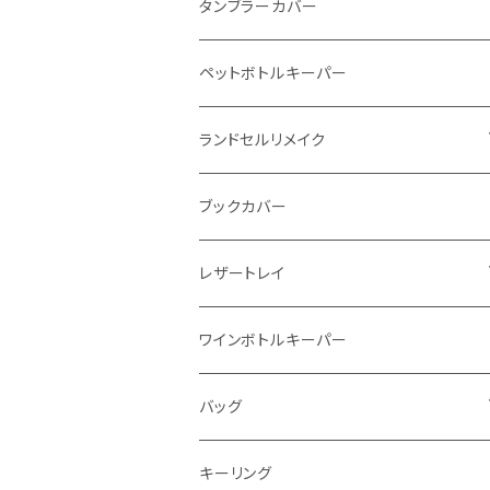
インビジブルウォレット
柔らか革財布
タンブラーカバー
イントレチャート 編み込みアートウォレッ
イントレチャート
ペットボトルキーパー
ト
ラウンドファスナー
ランドセルリメイク
"Crammy"L字フラップウォレット
写真立て
ブックカバー
"メッセージ"カリグラフィーウォレット
レザートレイ
番外編"Wave"
ワインボトルキーパー
通常盤
バッグ
トートバッグ
キーリング