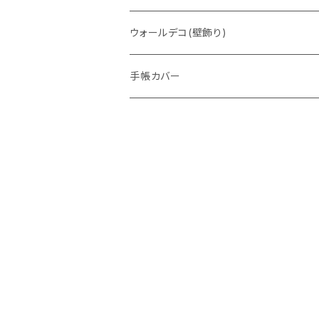
ウォレットバッグ
ウォールデコ(壁飾り)
手帳カバー