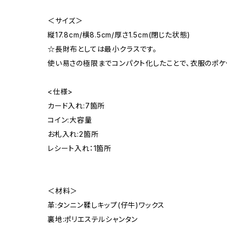
＜サイズ＞
縦17.8cm/横8.5cm/厚さ1.5cm(閉じた状態)
☆長財布としては最小クラスです。
使い易さの極限までコンパクト化したことで、衣服のポケ
<仕様>
カード入れ:7箇所
コイン:大容量
お札入れ:2箇所
レシート入れ：1箇所
＜材料＞
革:タンニン鞣しキップ(仔牛)ワックス
裏地:ポリエステルシャンタン