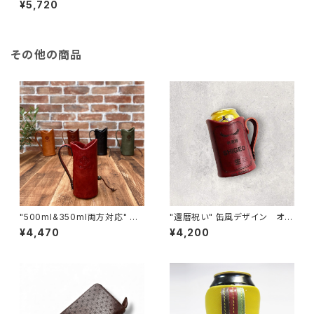
¥5,720
用）
その他の商品
"500ml&350ml両方対応" ビ
"還暦祝い" 缶風デザイン オリ
ールキーパー＜RED＞
ジナルビールキーパー＜D.Red
¥4,470
¥4,200
＞国内産仔牛革