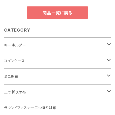
商品一覧に戻る
CATEGORY
キーホルダー
"子供の絵"キーホルダー
コインケース
"餞別"キーホルダー
ワンタッチコインケース ブライドルレザー
ミニ財布
"うちの子"ペットキーホルダー
ワンタッチコインケース ブッテーロ
"Jack"マイクロウォレット(三つ折り式)
二つ折り財布
ワンタッチコインケース 国産革
"Ripper"マイクロウォレット(三つ折り式)
"Basic"アートウォレット
ラウンドファスナー二つ折り財布