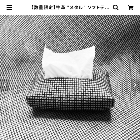
【数量限定】牛革 "メタル" ソフトティ
ッシュケース（ソフトパック専用） | D
ajey Leather Products