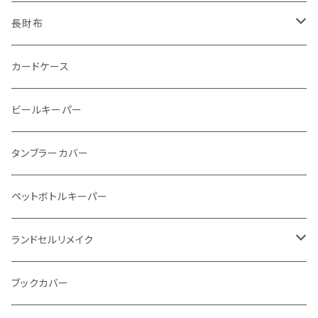
番外編Basicアートウォレット (インポート革版)
ファスナーコインケース
スキニーウォレット
長財布
ストーンウォレット
折り財布
カードケース
メタルウォレット
L字ファスナー
ビールキーパー
インビジブルウォレット
柔らか革財布
タンブラーカバー
イントレチャート 編み込みアートウォレット
イントレチャート
ペットボトルキーパー
"Crammy"L字フラップウォレット
ラウンドファスナー
ランドセルリメイク
"メッセージ"カリグラフィーウォレット
写真立て
ブックカバー