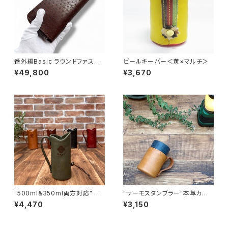
番外編Basic ラウンドファスナ
ビールキーパー＜黄×マルチ＞
ーロングウォレット ブッテーロ
¥49,800
¥3,670
麻の葉紋様× ブライドル レザー
"500ml&350ml両方対応" ビ
"サーモスタンブラー"本革カバ
ールキーパー＜Olive Green
ー＜CAMEL＞ 保冷機能付き T
¥4,470
¥3,150
＞
HERMOS 350mlカバー☆