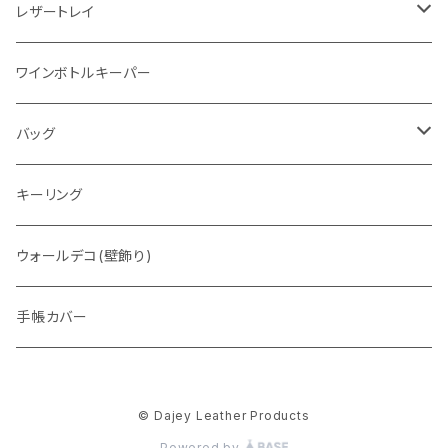
レザートレイ
番外編"Wave"
ワインボトルキーパー
通常盤
バッグ
トートバッグ
キーリング
ウォレットバッグ
ウォールデコ(壁飾り)
手帳カバー
© Dajey Leather Products
Powered by