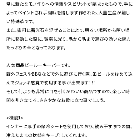
常に新たなモノ作りへの情熱やスピリットが詰まったもので、手に
よってペイントされ手間暇を惜しまず作られた、大量生産が難し
い特殊革です。
また、塗料に蓄光石を混ぜることにより、明るい場所から暗い場
所に移動した際に、微弱に光り、隅から隅まで遊びの効いた魅力
たっぷりの革となっております。
人気商品ビールーキーパーです。
野外フェスやBBQなどで外に遊びに行く際、缶ビールをはめて込
んでジョッキ感覚で使用する事が出来ます！！！
そして何よりも非常に目を引くかわいい商品ですので、楽しい時
間を引き立てる、ささやかなお役に立つ事でしょう。
<機能1>
インナーに厚手の保冷シートを使用しており、飲み干すまでの間、
冷えたままの状態をキープ！してくれます。