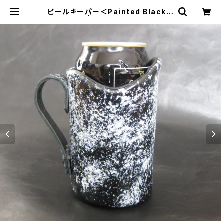
ビールキーパー＜Painted Black＞
蓄光石入り | Dajey Leather Prod
ucts