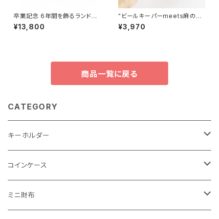
卒業記念 6年間を飾るランドセ
"ビールキーパーmeets麻の葉
ルフレーム （ランドセルリメイ
文様" ビールキーパー<Came
¥13,800
¥3,970
ク） トレイセット
l＞
商品一覧に戻る
CATEGORY
キーホルダー
"子供の絵"キーホルダー
コインケース
"餞別"キーホルダー
ワンタッチコインケース ブライドルレザー
ミニ財布