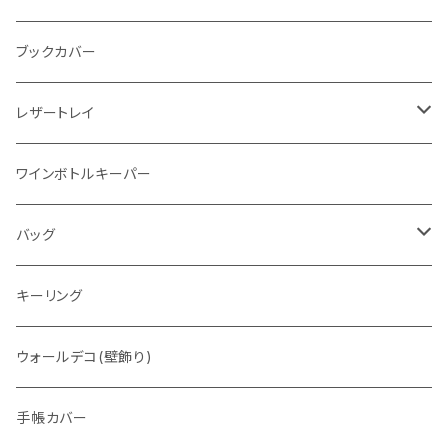
"メッセージ"カリグラフィーウォレット
写真立て
ブックカバー
レザートレイ
番外編"Wave"
ワインボトルキーパー
通常盤
バッグ
トートバッグ
キーリング
ウォレットバッグ
ウォールデコ(壁飾り)
手帳カバー