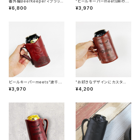
番外編BeerKeeper <ブラッ
"ビールキーパーmeets麻の葉
ク.スタッズ>
文様" ビールキーパー<Came
¥6,800
¥3,970
l＞
ビールキーパーmeets"波千
"お好きなデザインにカスタ
鳥" ビールキーパー<Red＞
ム" 缶風ビールキーパー＜Bro
¥3,970
¥4,200
革の色変更可能
wn＞