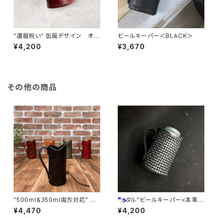
"還暦祝い" 缶風デザイン オリ
ビールキーパー＜BLACK＞
ジナルビールキーパー＜D.Red
¥4,200
¥3,670
＞国内産仔牛革
その他の商品
">
"500ml&350ml両方対応" ビ
"メタル"ビールキーパー<本革製
ールキーパー＜Black＞
>
¥4,470
¥4,200