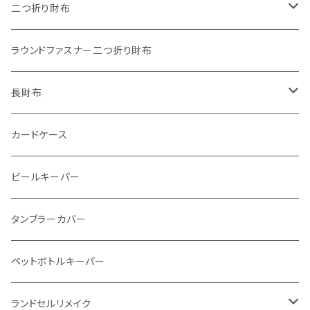
"うちの子"ペットキーホルダー
ワンタッチコインケース ブッテーロ
"Jack"マイクロウォレット(三つ折り式)
二つ折り財布
ワンタッチコインケース 国産革
"Ripper"マイクロウォレット(三つ折り式)
"Basic"アートウォレット
ラウンドファスナー二つ折り財布
番外編Basicアートウォレット (インポート革版)
ファスナーコインケース
スキニーウォレット
長財布
ストーンウォレット
折り財布
カードケース
メタルウォレット
L字ファスナー
ビールキーパー
インビジブルウォレット
柔らか革財布
タンブラーカバー
イントレチャート 編み込みアートウォレット
イントレチャート
ペットボトルキーパー
"Crammy"L字フラップウォレット
ラウンドファスナー
ランドセルリメイク