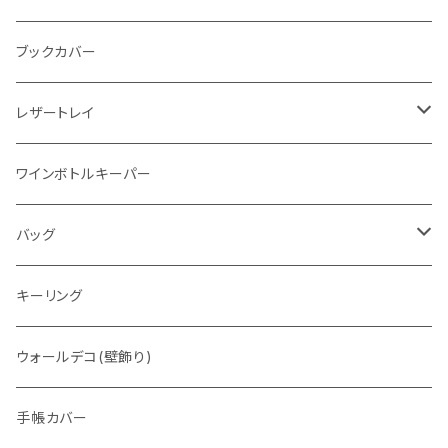
"メッセージ"カリグラフィーウォレット
写真立て
ブックカバー
レザートレイ
番外編"Wave"
ワインボトルキーパー
通常盤
バッグ
トートバッグ
キーリング
ウォレットバッグ
ウォールデコ(壁飾り)
手帳カバー