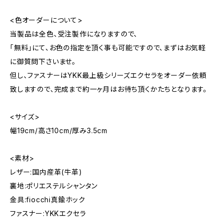
<色オーダーについて>
当製品は全色、受注製作になりますので、
「無料」にて、お色の指定を頂く事も可能ですので、まずはお気軽
に御質問下さいませ。
但し、ファスナーはYKK最上級シリーズエクセラをオーダー依頼
致しますので、完成まで約一ヶ月はお待ち頂くかたちとなります。
<サイズ>
幅19cm/高さ10cm/厚み3.5cm
<素材>
レザー:国内産革(牛革)
裏地:ポリエステルシャンタン
金具:fiocchi真鍮ホック
ファスナー:YKKエクセラ