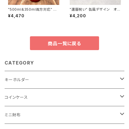
"500ml&350ml両方対応" ビ
"還暦祝い" 缶風デザイン オリ
ールキーパー＜RED＞
ジナルビールキーパー＜D.Red
¥4,470
¥4,200
＞国内産仔牛革
商品一覧に戻る
CATEGORY
キーホルダー
"子供の絵"キーホルダー
コインケース
"餞別"キーホルダー
ワンタッチコインケース ブライドルレザー
ミニ財布