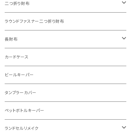
"うちの子"ペットキーホルダー
ワンタッチコインケース ブッテーロ
"Jack"マイクロウォレット(三つ折り式)
二つ折り財布
ワンタッチコインケース 国産革
"Ripper"マイクロウォレット(三つ折り式)
"Basic"アートウォレット
ラウンドファスナー二つ折り財布
番外編Basicアートウォレット (インポート革版)
ファスナーコインケース
スキニーウォレット
長財布
ストーンウォレット
折り財布
カードケース
メタルウォレット
L字ファスナー
ビールキーパー
インビジブルウォレット
柔らか革財布
タンブラーカバー
イントレチャート 編み込みアートウォレット
イントレチャート
ペットボトルキーパー
"Crammy"L字フラップウォレット
ラウンドファスナー
ランドセルリメイク