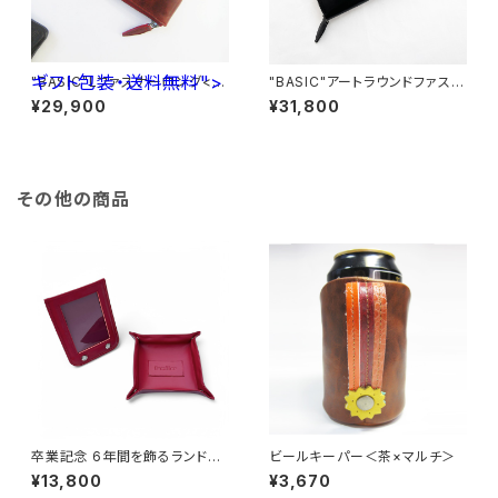
ギフト包装・送料無料">
"BASIC"Lファスナーロング<R
"BASIC"アートラウンドファスナ
ED> ギフト包装・送料無料
ーロング＜BLACK＞ 国内産
¥29,900
¥31,800
仔牛ワックスレザー
その他の商品
卒業記念 6年間を飾るランドセ
ビールキーパー＜茶×マルチ＞
ルフレーム （ランドセルリメイ
¥13,800
¥3,670
ク） トレイセット