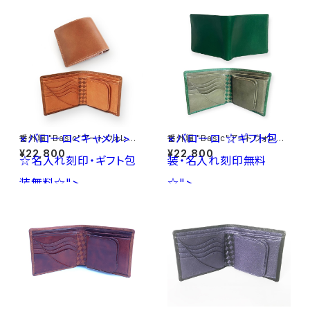
×バローロ<キャメル>
×バローロ
☆ギフト包
番外編 "Basic"アートウォレット
番外編 "Basic"アートウォレット
ブッテーロ<ベージュ>×バロー
ブッテーロ<GREEN>×バロー
¥22,800
¥22,800
☆名入れ刻印・ギフト包
ロ<キャメル> ☆名入れ刻印・ギ
装・名入れ刻印無料
ロ<Olive Green> ☆ギフト包
フト包装無料☆
装・名入れ刻印無料☆
装無料☆">
☆">