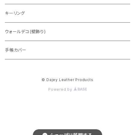
トートバッグ
キーリング
ウォレットバッグ
ウォールデコ(壁飾り)
手帳カバー
© Dajey Leather Products
Powered by