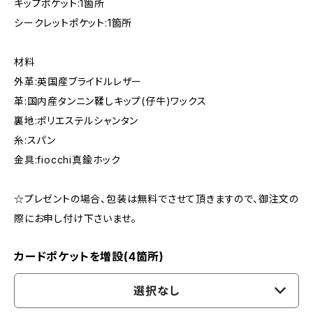
キップポケット:1箇所
シークレットポケット:1箇所
材料
外革:英国産ブライドルレザー
革:国内産タンニン鞣しキップ(仔牛)ワックス
裏地:ポリエステルシャンタン
糸:スパン
金具:fiocchi真鍮ホック
☆プレゼントの場合、包装は無料でさせて頂きますので、御注文の
際にお申し付け下さいませ。
カードポケットを増設(4箇所)
選択なし