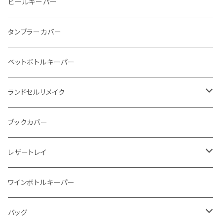
メタルウォレット
L字ファスナー
ビールキーパー
インビジブルウォレット
柔らか革財布
タンブラーカバー
イントレチャート 編み込みアートウォレット
イントレチャート
ペットボトルキーパー
"Crammy"L字フラップウォレット
ラウンドファスナー
ランドセルリメイク
"メッセージ"カリグラフィーウォレット
写真立て
ブックカバー
レザートレイ
番外編"Wave"
ワインボトルキーパー
通常盤
バッグ