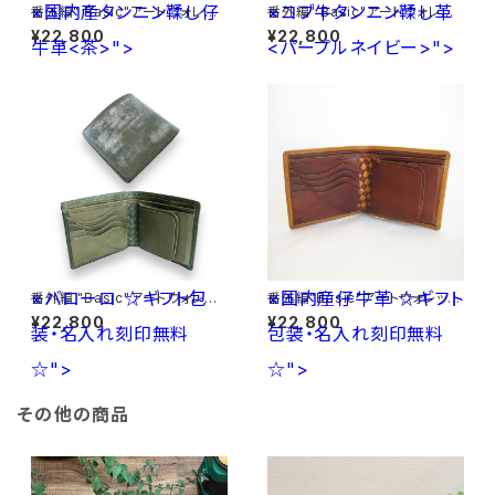
×国内産タンニン鞣し仔
×コブ牛タンニン鞣し革
番外編" Basic"アートウォレット
番外編" Basic"アートウォレット
イタリア産オイルヌメ<薄茶>×
イタリア産オイルヌメ<黒>×コブ
¥22,800
¥22,800
牛革<茶>">
国内産タンニン鞣し仔牛革<茶>
<パープルネイビー>">
牛タンニン鞣し革<パープルネイ
ビー>
×バローロ
☆ギフト包
×国内産仔牛革
☆ギフト
番外編 "Basic"アートウォレット
番外編"Basic"アートウォレット
ブライドルレザー<GREEN>×バ
ブライドルレザー<TAN>×国内
¥22,800
¥22,800
装・名入れ刻印無料
ローロ<Olive Green> ☆ギフ
包装・名入れ刻印無料
産仔牛革<Brown> ☆ギフト包
ト包装・名入れ刻印無料☆
装・名入れ刻印無料☆
☆">
☆">
その他の商品