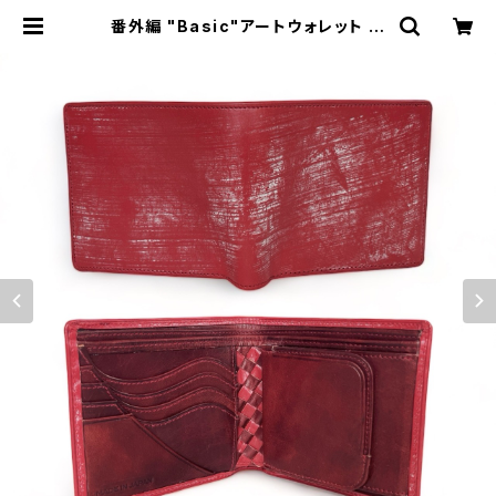
番外編 "Basic"アートウォレット ブ
ライドルレザー<RED>×国内産仔牛
革<RED> ☆ギフト包装・名入れ刻印
無料☆ | Dajey Leather Product
s