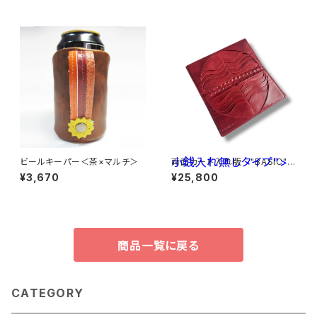
ム入れ無料☆
小銭入れ無しタイプ">
ビールキーパー＜茶×マルチ＞
両面カード入れ版 "BASIC"ア
ートロングウォレットType2<R
¥3,670
¥25,800
ed> 小銭入れ無しタイプ
商品一覧に戻る
CATEGORY