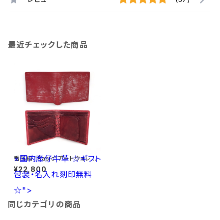
最近チェックした商品
×国内産仔牛革
☆ギフト
番外編 "Basic"アートウォレット
ブライドルレザー<RED>×国内
¥22,800
包装・名入れ刻印無料
産仔牛革<RED> ☆ギフト包装・
名入れ刻印無料☆
☆">
同じカテゴリの商品