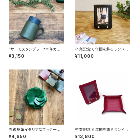
"サーモスタンブラー"本革カバ
卒業記念 6年間を飾るランドセ
ー＜オリーブグリーン＞ 保冷機
ルフレーム （ランドセルリメイ
¥3,150
¥11,000
能付き THERMOS 350mlカバ
ク）
ー☆
高級皮革イタリア産ブッテーロ
卒業記念 6年間を飾るランドセ
レザー ワンタッチコインケース
ルフレーム （ランドセルリメイ
¥4,650
¥13,800
＜Green＞ ☆ギフト包装＆ネー
ク） トレイセット