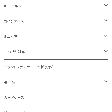
キーホルダー
"子供の絵"キーホルダー
コインケース
"餞別"キーホルダー
ワンタッチコインケース ブライドルレザー
ミニ財布
"うちの子"ペットキーホルダー
ワンタッチコインケース ブッテーロ
"Jack"マイクロウォレット(三つ折り式)
二つ折り財布
ワンタッチコインケース 国産革
"Ripper"マイクロウォレット(三つ折り式)
"Basic"アートウォレット
ラウンドファスナー二つ折り財布
番外編Basicアートウォレット (インポート革版)
ファスナーコインケース
スキニーウォレット
長財布
ストーンウォレット
折り財布
カードケース